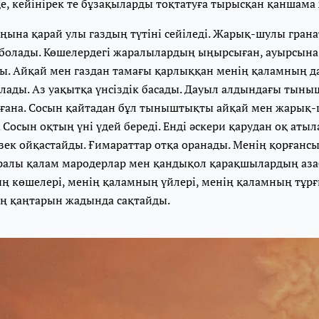
де, кейінірек те бұзақыларды тоқтатуға тырысқан қаншама
ңына қарай улы газдың түтіні сейіледі. Жарық-шулы грана
олады. Көшелердегі жаралылардың ыңырсыған, ауырсына
ы. Айқай мен газдан тамағы қарлыққан менің қаламның д
лады. Аз уақытқа үнсіздік басады. Дауыл алдындағы тыны
а ғана. Сосын қайтадан бұл тыныштықты айқай мен жарық-
ді. Сосын оқтың үні үдей береді. Енді әскери қарудан оқ ат
зек ойқастайды. Ғимараттар отқа оранады. Менің қорғансыз
ралы қалам мародерлар мен қандықол қарақшылардың аза
ң көшелері, менің қаламның үйлері, менің қаламның тұр
ің қаңтарын жадында сақтайды.