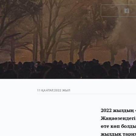
11 ҚАНТАР, 2022 ЖЫЛ
2022 жылдың 
Жаңаөзендегі
өте көп болды
жылдық тарихы