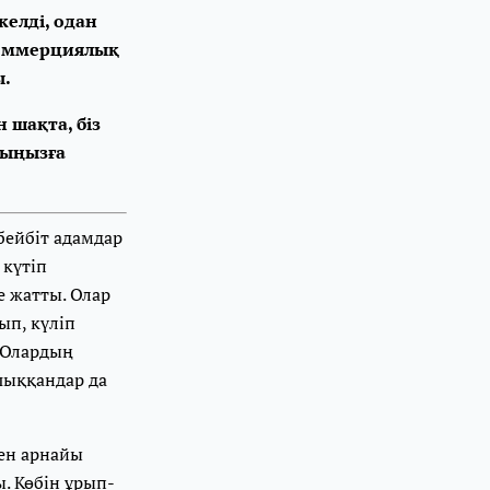
келді, одан
коммерциялық
ы.
 шақта, біз
рыңызға
бейбіт адамдар
 күтіп
е жатты. Олар
ып, күліп
. Олардың
шыққандар да
мен арнайы
. Көбін ұрып-