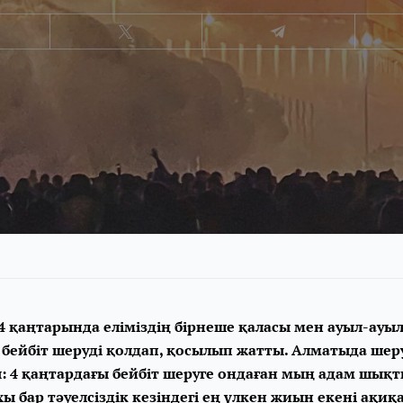
4 қаңтарында еліміздің бірнеше қаласы мен ауыл-ауы
 бейбіт шеруді қолдап, қосылып жатты. Алматыда шер
: 4 қаңтардағы бейбіт шеруге ондаған мың адам шықты
 бар тәуелсіздік кезіндегі ең үлкен жиын екені ақиқат