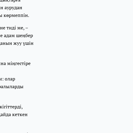
ан аурудан
ы көрмеппін.
е тиді ме, –
ше адам шеңбер
қанын жуу үшін
на міңгестіре
м: олар
аралыларды
ігіттерді,
қайда кеткен