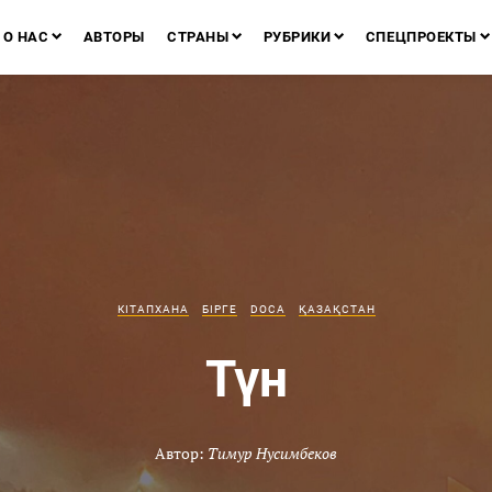
О НАС
АВТОРЫ
СТРАНЫ
РУБРИКИ
СПЕЦПРОЕКТЫ
КІТАПХАНА
БІРГЕ
DOCA
ҚАЗАҚСТАН
Түн
Автор:
Тимур Нусимбеков