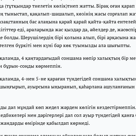
қа (тұтқындар тиелетін көлік)тиеп жатты. Бірақ оған қара
ең тыныстап, қақалып-шашалып, көзінің жасы сорғалап жат
ақстанның бас алаңына қарай қарай қайта-қайта ентелей 
жігіттер еді, араларында жас қыздар да, әйелдер де, жасөсп
е болды. Шерушілердің бірі қолына алып, бірі арқасына 
телген бүркіті мен күні бар көк туымызды ала шығыпты.⠀
қаламда, 4 қаңтардағыдай соншама нөпір халықтың бір ме
н бұрын-соңды көрмеппін. ⠀
қаламда, 4-нен 5-не қараған түндегідей соншама халықты
шыңғырып, ауырсына ыңыранып, қаһарлана ашуланғанын
ды дәл мұндай көп жедел жәрдем көлігін кездестірмеппін
едбикелері мен дәрігерлері дәл сол ауыр түндегідей қанға
 жандарды өмірінде қабылдап көрмеді.
ақ түнде соншама адамның айналасында болып жатқан сұ