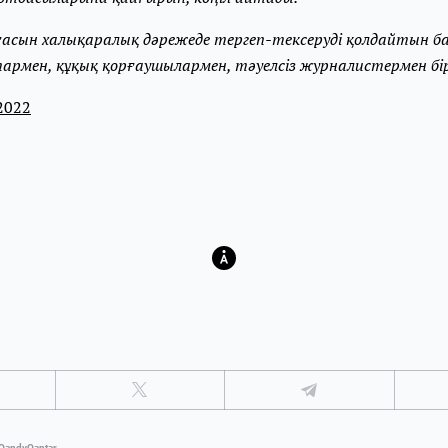
ғасын халықаралық дәрежеде тергеп-тексеруді қолдайтын б
рмен, құқық қорғаушылармен, тәуелсіз журналистермен бір
2022
QandyQantar