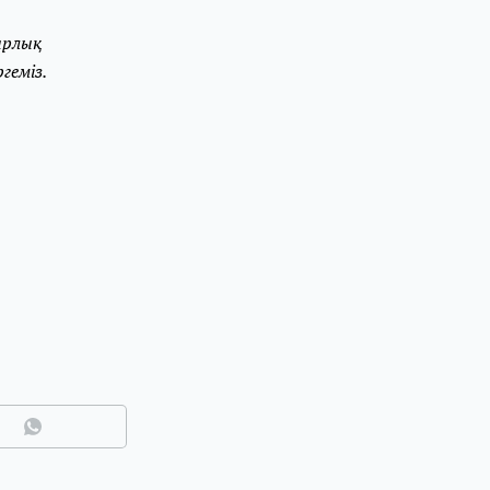
арлық
геміз.