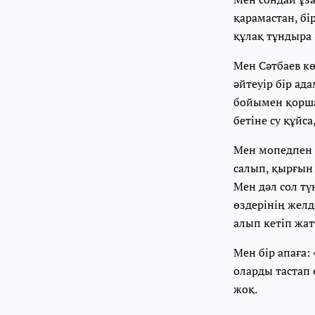
қарамастан, бі
құлақ тұндыра
Мен Сәтбаев кө
әйтеуір бір ад
бойымен қоршап
бетіне су құйс
Мен мопедпен ж
салып, қырғын
Мен дәл сол тү
өздерінің желд
алып кетіп жат
Мен бір апаға: 
оларды тастап 
жоқ.