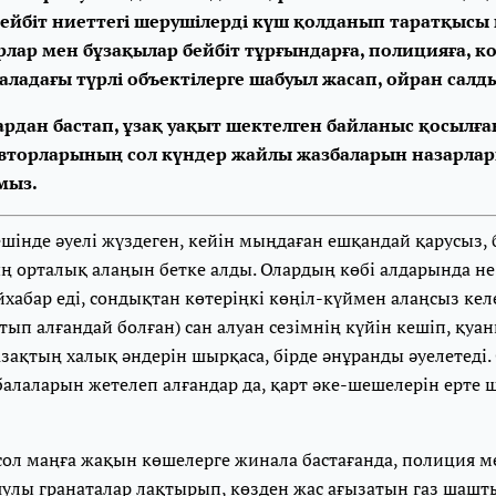
бейбіт ниеттегі шерушілерді күш қолданып таратқысы 
рлар мен бұзақылар бейбіт тұрғындарға, полицияға, 
аладағы түрлі объектілерге шабуыл жасап, ойран салд
тардан бастап, ұзақ уақыт шектелген байланыс қосылған
вторларының сол күндер жайлы жазбаларын назарла
мыз.
шінде әуелі жүздеген, кейін мыңдаған ешқандай қарусыз, 
ң орталық алаңын бетке алды. Олардың көбі алдарында не
хабар еді, сондықтан көтеріңкі көңіл-күймен алаңсыз кел
тып алғандай болған) сан алуан сезімнің күйін кешіп, қуан
қазақтың халық әндерін шырқаса, бірде әнұранды әуелетеді
балаларын жетелеп алғандар да, қарт әке-шешелерін ерте 
 сол маңға жақын көшелерге жинала бастағанда, полиция 
улы гранаталар лақтырып, көзден жас ағызатын газ шашты