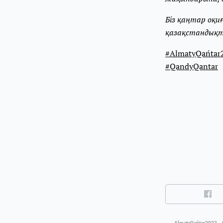
Біз қаңтар оқи
қазақстандықта
#AlmatyQańtar
#QandyQantar
AlmatyQańtar2022