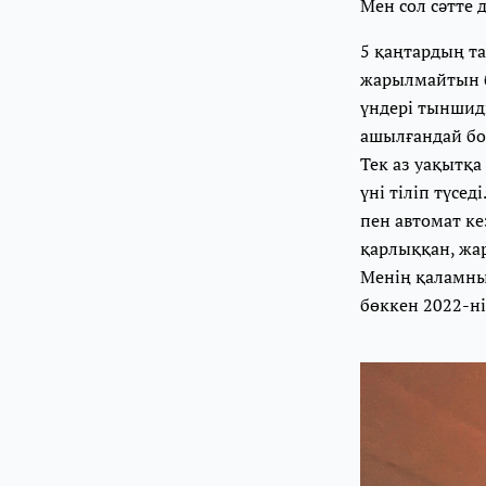
Мен сол сәтте 
5 қаңтардың та
жарылмайтын б
үндері тыншид
ашылғандай бо
Тек аз уақытқ
үні тіліп түсе
пен автомат ке
қарлыққан, жа
Менің қаламны
бөккен 2022-н