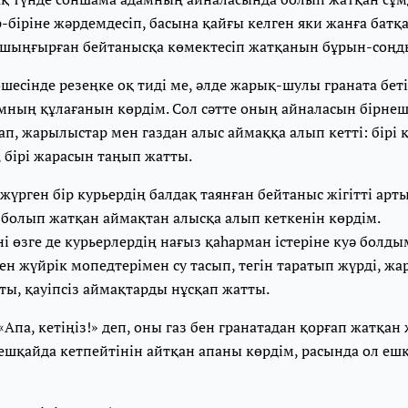
р-біріне жәрдемдесіп, басына қайғы келген яки жанға батқ
 шыңғырған бейтанысқа көмектесіп жатқанын бұрын-соңд
шесінде резеңке оқ тиді ме, әлде жарық-шулы граната бетін
амның құлағанын көрдім. Сол сәтте оның айналасын бірне
, жарылыстар мен газдан алыс аймаққа алып кетті: бірі 
а, бірі жарасын таңып жатты.
үрген бір курьердің балдақ таянған бейтаныс жігітті арты
 болып жатқан аймақтан алысқа алып кеткенін көрдім.
ні өзге де курьерлердің нағыз қаһарман істеріне куә болды
ен жүйрік мопедтерімен су тасып, тегін таратып жүрді, ж
ты, қауіпсіз аймақтарды нұсқап жатты.
«Апа, кетіңіз!» деп, оны газ бен гранатадан қорғап жатқан ж
ешқайда кетпейтінін айтқан апаны көрдім, расында ол еш