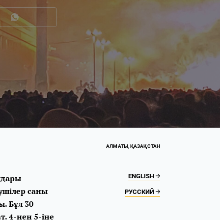
АЛМАТЫ, ҚАЗАҚСТАН
ENGLISH
лдары
ушілер саны
РУССКИЙ
. Бұл 30
. 4-нен 5-іне