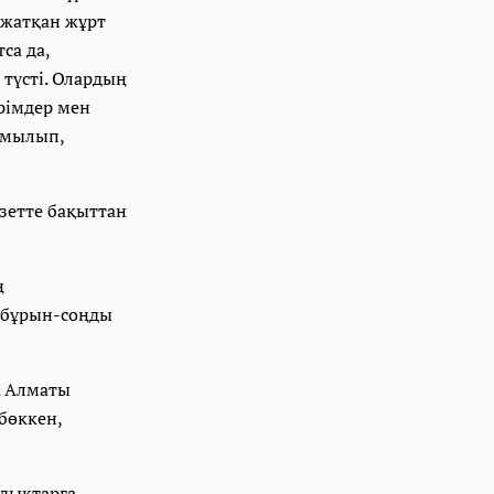
п жатқан жұрт
са да,
түсті. Олардың
ірімдер мен
жамылып,
зетте бақыттан
ң
 бұрын-соңды
. Алматы
 бөккен,
мдықтарға