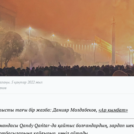
алаңы. 5 қаңтар 2022 жыл
еков
тысты тағы бір жазба: Данияр Молдабеков,
«Ар қымбат»
андасы Qandy Qańtar-да қайтыс болғандардың, зардап шек
отбасыларына қайғырып, көңіл айтады.