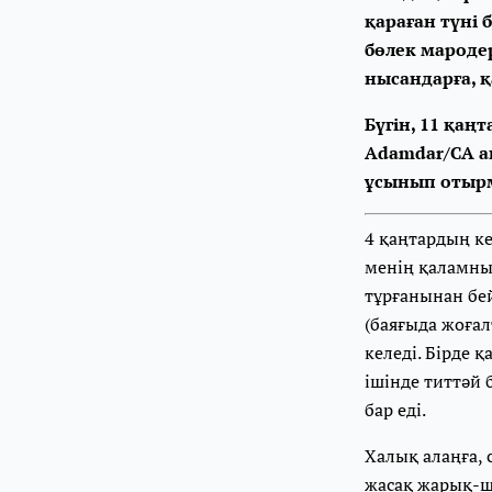
қараған түні 
бөлек мароде
нысандарға, қ
Бүгін, 11 қаң
Adamdar/CA а
ұсынып отыр
4 қаңтардың ке
менің қаламны
тұрғанынан бей
(баяғыда жоғал
келеді. Бірде 
ішінде титтәй 
бар еді.
Халық алаңға,
жасақ жарық-ш