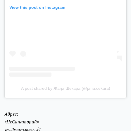
View this post on Instagram
A post shared by Жаңа Шекара (@jana.cekara)
Адрес:
«НеСанаторий»
ул. Луганского, 54