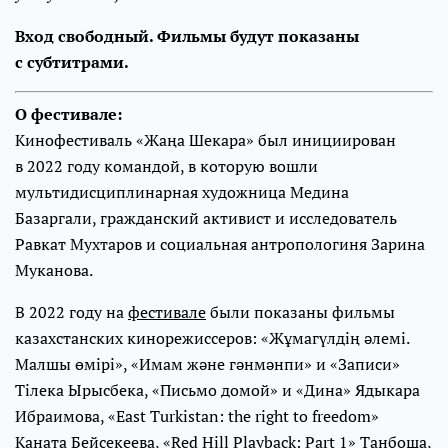
Вход свободный. Фильмы будут показаны
с субтитрами.
О фестивале:
Кинофестиваль «Жаңа Шекара» был инициирован
в 2022 году командой, в которую вошли
мультидисциплинарная художница Медина
Базаргали, гражданский активист и исследователь
Равкат Мухтаров и социальная антропологиня Зарина
Муканова.
В 2022 году на
фестивале
были показаны фильмы
казахстанских кинорежиссеров: «Жұмагүлдің әлемі.
Малшы өмірі», «Имам және гәнмәнпи» и «Записи»
Тілека Ырысбека, «Письмо домой» и «Дина» Ядыкара
Ибраимова, «East Turkistan: the right to freedom»
Каната Бейсекеева, «Red Hill Playback: Part 1» Танбоша,