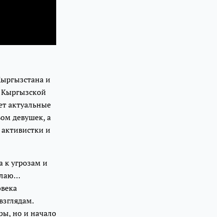
Кыргызстана и
в Кыргызской
ет актуальные
ом девушек, а
 активистки и
 к угрозам и
елаю…
овека
взглядам.
ры, но и начало