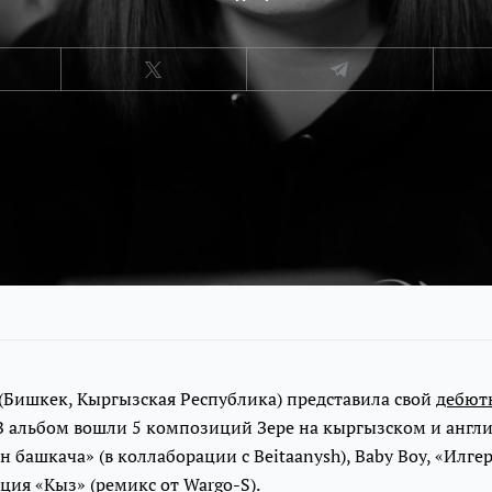
(Бишкек, Кыргызская Республика) представила свой
дебют
 В альбом вошли 5 композиций Зере на кыргызском и а
нгли
ен башкача» (в коллаборации с Beitaanysh), Baby Boy, «Илге
ия «Кыз» (ремикс от Wargo-S).