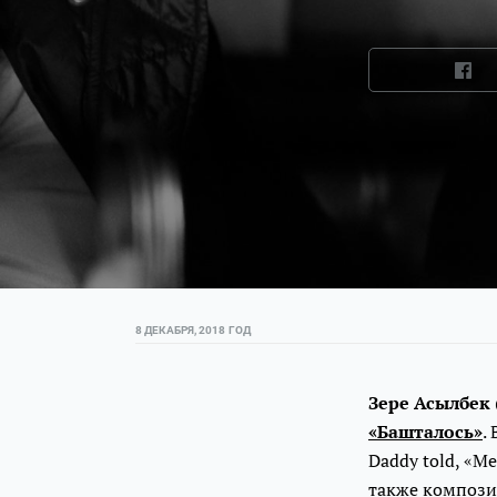
8 ДЕКАБРЯ, 2018 ГОД
Зере Асылбек
«Башталось»
.
Daddy told, «М
также композиц