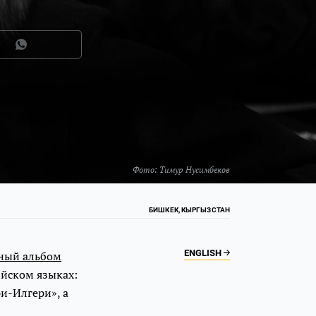
Фото:
Тимур Нусимбеков
БИШКЕК, КЫРГЫЗСТАН
ENGLISH
ный альбом
йском языках:
ри-Илгери», а