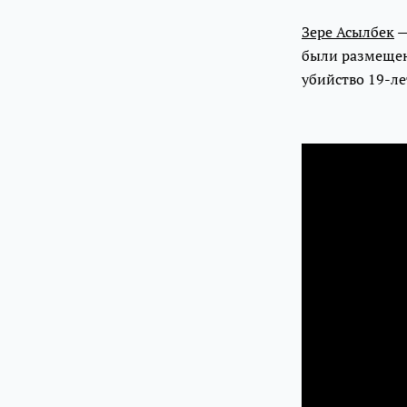
Зере Асылбек
—
были размещен
убийство 19-ле