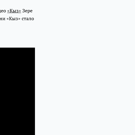
део
«Кыз»
Зере
ни «Кыз» стало