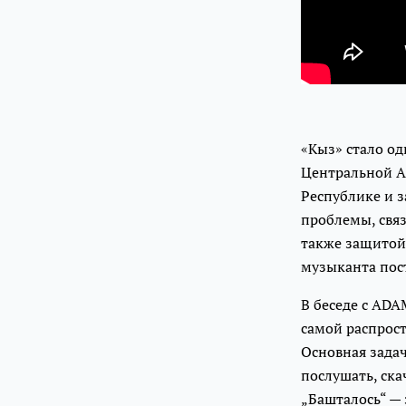
«Кыз» стало од
Центральной А
Республике и з
проблемы, свя
также защитой 
музыканта пос
В беседе с ADA
самой распрос
Основная задач
послушать, ска
„Башталось“ — 