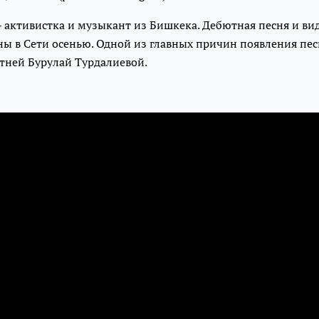
 активистка и музыкант из Бишкека. Дебютная песня и ви
ы в Сети осенью. Одной из главных причин появления пес
тней Бурулай Турдалиевой.