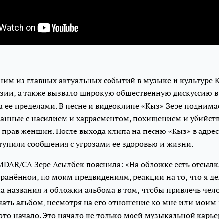
ним из главных актуальных событий в музыке и культуре 
зии, а также вызвало широкую общественную дискуссию 
а ее пределами. В песне и видеоклипе «Кыз» Зере поднима
занные с насилием и харрасментом, похищением и убийств
прав женщин. После выхода клипа на песню «Кыз» в адрес
тупили сообщения с угрозами ее здоровью и жизни.
MDAR/CA Зере Асылбек пояснила: «На обложке есть отсылка
транённой, по моим предвидениям, реакции на то, что я д
а названия и обложки альбома в том, чтобы привлечь чел
чать альбом, несмотря на его отношение ко мне или моим 
это начало. Это начало не только моей музыкальной карье