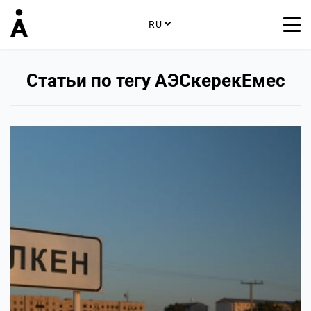
RU
Статьи по тегу АЭСкерекЕмес