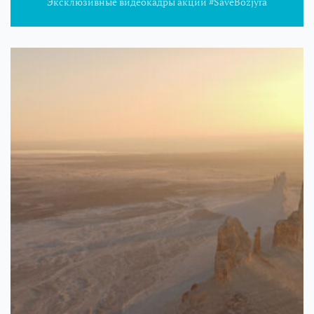
Эксклюзивные видеокадры акции #SaveBozjyra