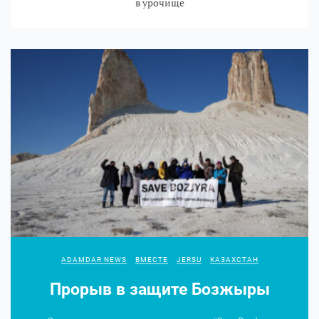
в урочище
ADAMDAR NEWS
ВМЕСТЕ
JERSU
КАЗАХСТАН
Прорыв в защите Бозжыры