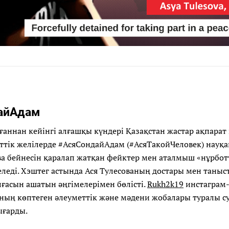
айАдам
аннан кейінгі алғашқы күндері Қазақстан жастар ақпарат
ттік желілерде #АсяСондайАдам (#АсяТакойЧеловек) науқ
ва бейнесін қаралап жатқан фейктер мен аталмыш «нұрбот
леді. Хэштег астында Ася Тулесованың достары мен таныс
лғасын ашатын әңгімелерімен бөлісті.
Rukh2k19
инстаграм-
оның көптеген әлеуметтік және мәдени жобалары туралы с
ығарды.