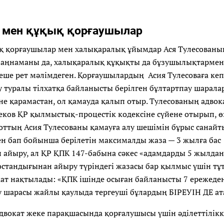
р мен құқық қорғаушылар
ық қорғаушылар мен халықаралық ұйымдар Ася Тулесованың
заңнаманы да, халықаралық құқықты да бұзушылықтармен 
еше рет мәлімдеген. Қорғаушылардың Асия Тулесоваға кеп
 туралы тілхатқа байланысты берілген бұлтартпау шарала
не қарамастан, ол қамауда қалып отыр. Тулесованың адвок
еков ҚР қылмыстық-процестік кодексіне сүйене отырып, ө
оттың Асия Тулесованы қамауға алу шешімін бұрыс сана
ен бап бойынша берілетін максималды жаза — 3 жылға бас
 айыру, ал ҚР ҚПК 147-бабына сәкес «адамдарды 5 жылда
остандығынан айыру түріндегі жазасы бар қылмыс үшін тұ
кат нақтылады: «ҚПК ішінде осыған байланысты 7 ережеде
ау шарасы жайлы қаулыда тергеуші бұлардың БІРЕУІН ДЕ а
 адвокат жеке парақшасында қорғалушысы үшін әділеттілі