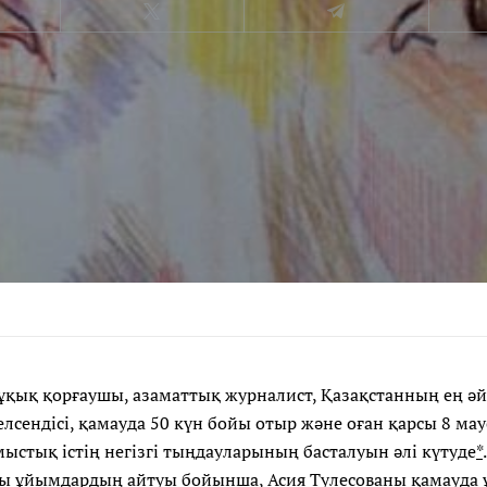
құқық қорғаушы, азаматтық журналист, Қазақстанның ең әй
лсендісі, қамауда 50 күн бойы отыр және оған қарсы 8 ма
ыстық істің негізгі тыңдауларының басталуын әлі күтуде
*
ы ұйымдардың айтуы бойынша, Асия Тулесованы қамауда 