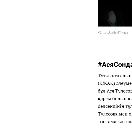
#StandAsMyWitness
#АсяСонд
Тұтқынға алынғ
(ҚЖАҚ) әлеуме
бұл Ася Тулесо
қарсы болып ке
белсендінің тұ
Тулесова мен 
топтамасын ш