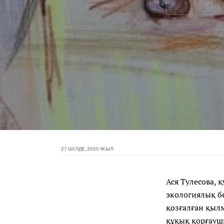
27 ШІЛДЕ, 2020 ЖЫЛ
Ася Тулесова, 
экологиялық бе
қозғалған қылм
құқық қорғауш