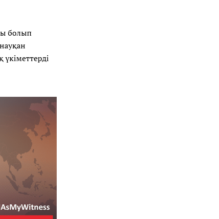
сы болып
 науқан
 үкіметтерді