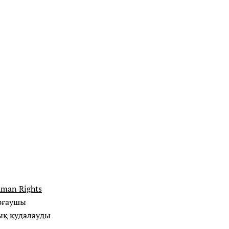
uman Rights
рғаушы
ық қудалауды