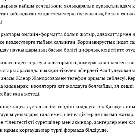
ңдарына қайшы келеді және халықаралық құқықтың адам 
стан қабылдаған міндеттемелерді бұзушылық болып санала
у
).
ырыстары онлайн-форматта болып жатыр, адвокаттармен 
ке кездесулерге тыйым салынған. Коронавирустық індет с
лдау науқандарының басым бөлігі цифрлық кеңістікте өту
 көшесіндегі тергеу изоляторының камерасынан келген жа
рыстары арасында шыққан тікелей эфирдегі Ася Тулесован
н анасы Жанар Жандосовамен телефон арқылы сөйлесуі. Ке
а қиынырақ: изоляторға хат жолдауға болмайды, ал кешкі
ейде ғана жетеді.
шінде заңсыз ұсталған белсендіні қолдауға тек Қазақстан
ғаушы ұйымдары ғана емес, шет елдіктер де шығып жатыр.
ен тілектестікті суретшілер мен ақындар, заңгерлер мен кә
н құқық қорғаушылар түрлі формада білдіруде.