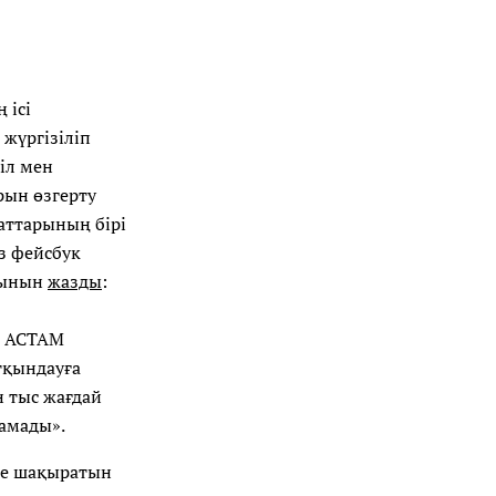
 ісі
жүргізіліп
іл мен
рын өзгерту
аттарының бірі
з фейсбук
йтынын
жазды
:
н АСТАМ
тқындауға
н тыс жағдай
тамады».
кке шақыратын