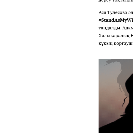
Ася Тулесова ә
#StandAsMyWi
таңдалды. Ада
Халықаралық Н
құқық қорғауш