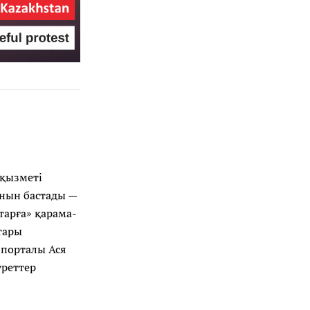
 қызметі
анын бастады —
тарға» қарама-
тары
порталы Ася
уреттер