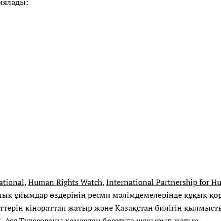
иялады:
ational
,
Human Rights Watch
,
International Partnership for H
лық ұйымдар өздерінің ресми мәлімдемелерінде құқық қо
еттерін кінәраттап жатыр және Қазақстан билігін қылмыст
, Ася Тулесованы қамаудан босатуға шақырып жатыр.