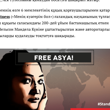
лемнің өзге 6 мемлекетінің құқық қорғаушыларымен қатар
tness
(«Менің куәгерім бол») ғаламдық науқанының тұлға
м құқығы саласындағы 200-дей ұйым бастамашылық еткен
ельсон Мандела Күніне ұштастырылған және авторитарлық
ыларды қудалауды тоқтатуға шақырады.