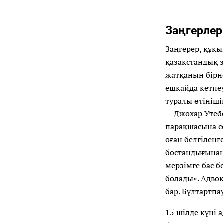
Заңгерле
Заңгерер, құқ
қазақстандық 
жатқанын бірн
ешқайда кетпеу
туралы өтініші
— Джохар Утеб
парақшасына с
оған белгіленг
бостандығынан
мерзімге бас б
болады». Адво
бар. Бұлтартп
15 шілде күні