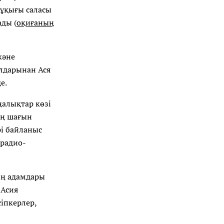
құқығы саласы
ды (
оқиғаның
және
алдарынан Ася
де.
ңалықтар көзі
ың шағын
рі байланыс
 радио-
ның адамдары
 Асия
сіпкерлер,