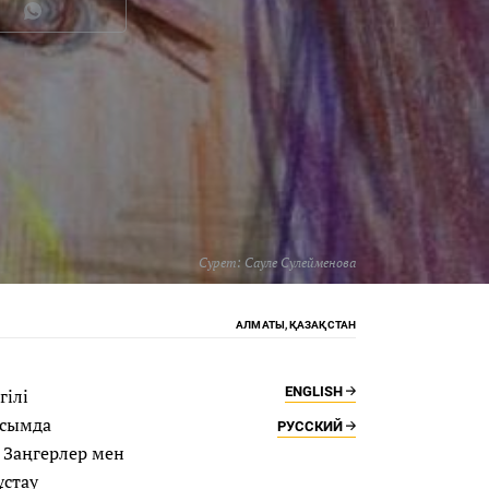
Сурет: Сауле Сулейменова
АЛМАТЫ, ҚАЗАҚСТАН
ENGLISH
гілі
усымда
РУССКИЙ
. Заңгерлер мен
ұстау