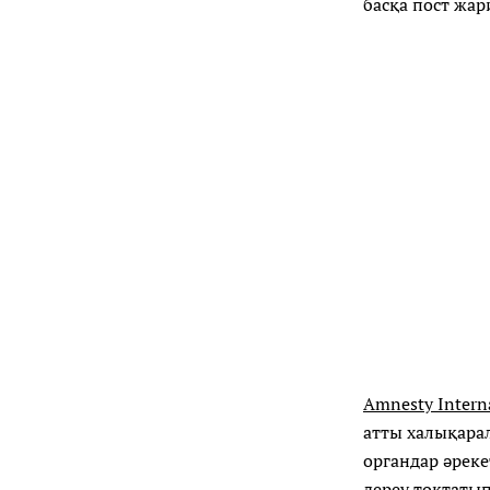
басқа пост жар
Amnesty Intern
атты халықара
органдар әрек
дереу тоқтатып