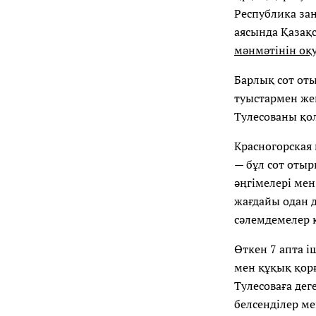
Республика за
аясында Қазақ
мәнмәтінін оқ
Барлық сот от
туыстармен же
Тулесованы қо
Красногорская
— бұл сот оты
әңгімелері ме
жағдайы одан д
сәлемдемелер к
Өткен 7 апта і
мен құқық қор
Тулесоваға дег
белсенділер ме