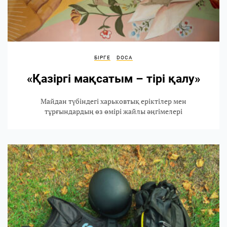
БІРГЕ
DOCA
«Қазіргі мақсатым – тірі қалу»
Майдан түбіндегі харьковтық еріктілер мен
тұрғындардың өз өмірі жайлы әңгімелері