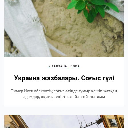
КІТАПХАНА
DOCA
Украина жазбалары. Соғыс гүлі
Тимур Нусимбековтің соғыс өтінде ғұмыр кешіп жатқан
адамдар, оқиға, кеңістік жайлы ой толғамы