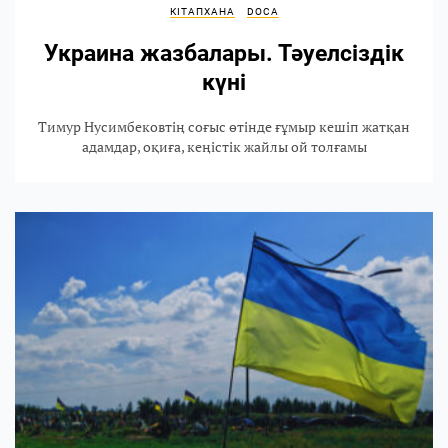
КІТАПХАНА
DOCA
Украина жазбалары. Тәуелсіздік
күні
Тимур Нусимбековтің соғыс өтінде ғұмыр кешіп жатқан
адамдар, оқиға, кеңістік жайлы ой толғамы