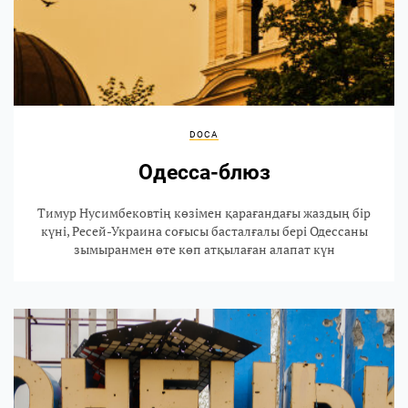
DOCA
Одесса-блюз
Тимур Нусимбековтің көзімен қарағандағы жаздың бір
күні, Ресей-Украина соғысы басталғалы бері Одессаны
зымыранмен өте көп атқылаған алапат күн