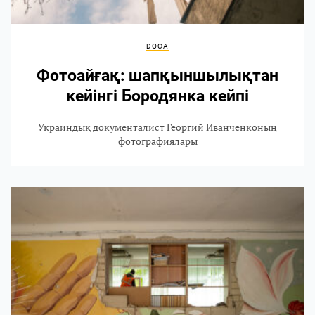
DOCA
Фотоайғақ: шапқыншылықтан
кейінгі Бородянка кейпі
Украиндық документалист Георгий Иванченконың
фотографиялары