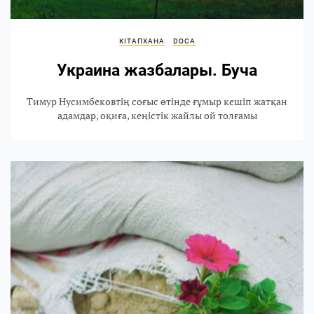
КІТАПХАНА
DOCA
Украина жазбалары. Буча
Тимур Нусимбековтің соғыс өтінде ғұмыр кешіп жатқан
адамдар, оқиға, кеңістік жайлы ой толғамы