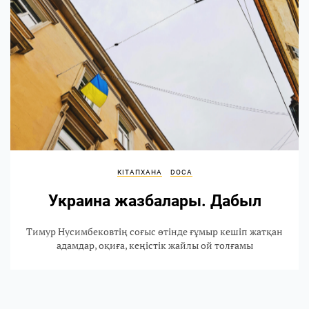
КІТАПХАНА
DOCA
Украина жазбалары. Дабыл
Тимур Нусимбековтің соғыс өтінде ғұмыр кешіп жатқан
адамдар, оқиға, кеңістік жайлы ой толғамы