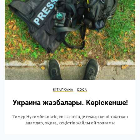
КІТАПХАНА
DOCA
Украина жазбалары. Көріскенше!
Тимур Нусимбековтің соғыс өтінде ғұмыр кешіп жатқан
адамдар, оқиға, кеңістік жайлы ой толғамы