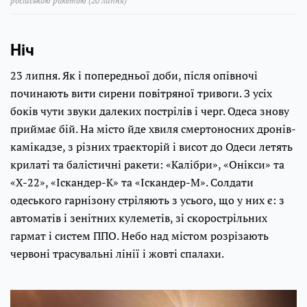
російською ракетою (20 липня)
Ніч
23 липня. Як і попередньої доби, після опівночі
починають вити сирени повітряної тривоги. З усіх
боків чути звуки далеких пострілів і черг. Одеса знову
приймає бій. На місто йде хвиля смертоносних дронів-
камікадзе, з різних траєкторій і висот до Одеси летять
крилаті та балістичні ракети: «Калібри», «Онікси» та
«Х-22», «Іскандер-К» та «Іскандер-М». Солдати
одеського гарнізону стріляють з усього, що у них є: з
автоматів і зенітних кулеметів, зі скорострільних
гармат і систем ППО. Небо над містом розрізають
червоні трасувальні лінії і жовті спалахи.