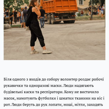
Біля одного з входів до собору волонтер роздає робочі
рукавички та одноразові маски. Люди надягають
будівельні каски та респіратори. Кому не вистачило
масок, намотують футболки і шматки тканини на ніс і
рот. Люди беруть до рук лопати, ноші, мітли, заходять