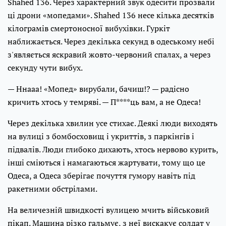
Shahed 136. Через характерний звук одесити прозвали
ці дрони «мопедами». Shahed 136 несе кілька десятків
кілограмів смертоносної вибухівки. Гуркіт
наближається. Через декілька секунд в одеському небі
з'являється яскравий жовто-червоний спалах, а через
секунду чути вибух.
— Ннааа! «Мопед» вирубали, бачиш!? — радісно
кричить хтось у темряві. — П****ць вам, а не Одеса!
Через декілька хвилин усе стихає. Деякі люди виходять
на вулиці з бомбосховищ і укриттів, з паркінгів і
підвалів. Люди глибоко дихають, хтось нервово курить,
інші сміються і намагаються жартувати, тому що це
Одеса, а Одеса зберігає почуття гумору навіть під
ракетними обстрілами.
На величезній швидкості вулицею мчить військовий
пікап. Машина різко гальмує, з неї вискакує солдат у