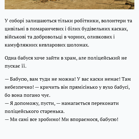
У соборі залишаються тільки робітники, волонтери та
цивільні в помаранчевих і білих будівельних касках,
військові та добровольці в чорних, оливкових і
камуфляжних кевларових шоломах.
Одна бабуся хоче зайти в храм, але поліцейський не
пускає її.
— Бабусю, вам туди не можна! У вас каски немає! Там
небезпечно! — кричить він прямісінько у вухо бабусі,
бо вона погано чує.
— Я допоможу, пусти, — намагається переконати
поліцейського старенька.
— Ми самі все зробимо! Ми впораємося, бабусю!