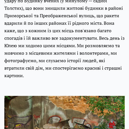
удару по Будинку вчених (у минулому — садибі
Толстих), що вони знищили житлові будинки в районі
Приморської та Преображенської вулиць, що ракети
вдарили й по інших районах її рідного міста. Вона
каже, що з кожним із цих місць пов'язано багато
спогадів і їй важливо все задокументувати. Весь день із
Юлею ми ходимо цими місцями. Ми розмовляємо та
мовчимо з місцевими жителями і волонтерами, ми
фотографуємо, ми слухаємо історії людей, які
втратили свій дім, ми спостерігаємо красиві і страшні
картини.