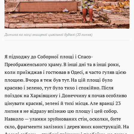
Дитина на місці знищеної цивільної будівлі (20 липня)
Я підходжу до Соборної площі і Спасо-
Преображенського храму. В інші дні та в інші роки,
коли приїжджав і гостював в Одесі, я часто гуляв цією
площею. Вчора я теж був тут. На цій площі було
красиво і зелено, тут було тихо і спокійно. Після
поїздок на Харківщину і Донеччину я почав особливо
цінувати красиві, зелені й тихі місця. Але вранці 23
липня я не відразу впізнаю цю площу і цей собор.
Навколо — уламки зруйнованих стін, осколки, бите
скло, фрагменти залізних і дерев'яних конструкцій. На