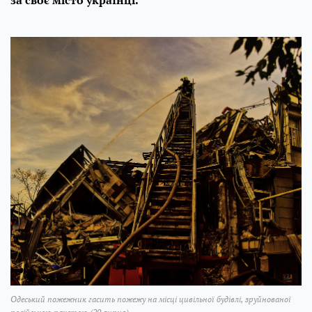
за своє місто українці.
Одеський пожежник гасить пожежу на місці цивільної будівлі, зруйнованої