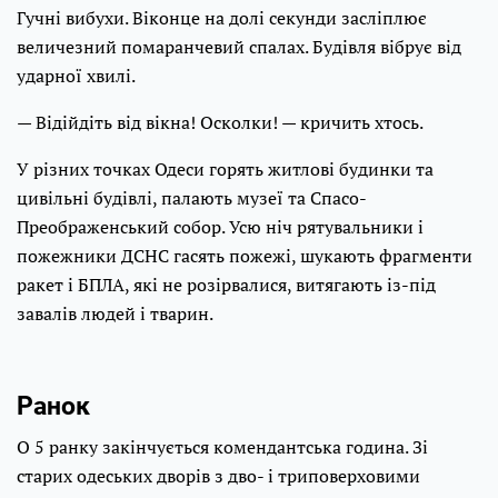
Гучні вибухи. Віконце на долі секунди засліплює
величезний помаранчевий спалах. Будівля вібрує від
ударної хвилі.
— Відійдіть від вікна! Осколки! — кричить хтось.
У різних точках Одеси горять житлові будинки та
цивільні будівлі, палають музеї та Спасо-
Преображенський собор. Усю ніч рятувальники і
пожежники ДСНС гасять пожежі, шукають фрагменти
ракет і БПЛА, які не розірвалися, витягають із-під
завалів людей і тварин.
Ранок
О 5 ранку закінчується комендантська година. Зі
старих одеських дворів з дво- і триповерховими