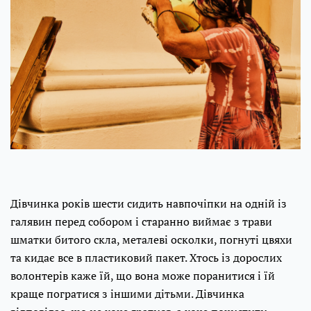
Дівчинка років шести сидить навпочіпки на одній із
галявин перед собором і старанно виймає з трави
шматки битого скла, металеві осколки, погнуті цвяхи
та кидає все в пластиковий пакет. Хтось із дорослих
волонтерів каже їй, що вона може поранитися і їй
краще погратися з іншими дітьми. Дівчинка