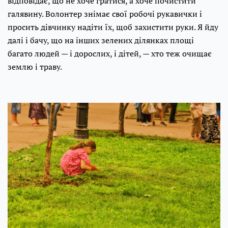
відповідає, що не хоче гратися, а хоче почистити
галявину. Волонтер знімає свої робочі рукавички і
просить дівчинку надіти їх, щоб захистити руки. Я йду
далі і бачу, що на інших зелених ділянках площі
багато людей — і дорослих, і дітей, — хто теж очищає
землю і траву.