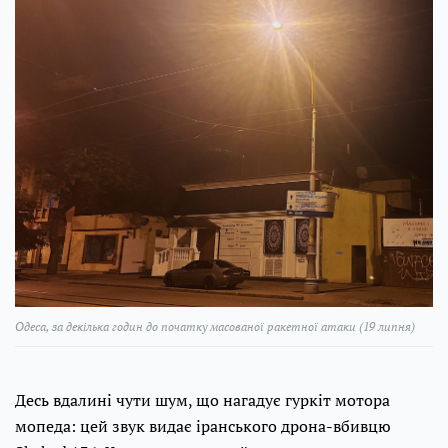
Одеса, за декілька годин до початку масованої ракетної атаки (19 липня)
Десь вдалині чути шум, що нагадує гуркіт мотора
мопеда: цей звук видає іранського дрона-вбивцю