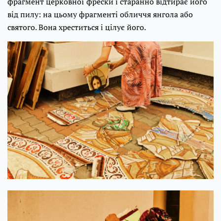
фрагмент церковної фрески і старанно відтирає його
від пилу: на цьому фрагменті обличчя янгола або
святого. Вона хреститься і цілує його.