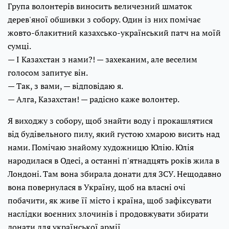
Група волонтерів виносить величезний шматок
дерев'яної обшивки з собору. Один із них помічає
жовто-блакитний казахсько-український патч на моїй
сумці.
— І Казахстан з нами?! — захеканим, але веселим
голосом запитує він.
— Так, з вами, — відповідаю я.
— Алга, Казахстан! — радісно каже волонтер.
Я виходжу з собору, щоб знайти воду і прокашлятися
від будівельного пилу, який густою хмарою висить над
нами. Помічаю знайому художницю Юлію. Юлія
народилася в Одесі, а останні п'ятнадцять років жила в
Лондоні. Там вона збирала донати для ЗСУ. Нещодавно
вона повернулася в Україну, щоб на власні очі
побачити, як живе її місто і країна, щоб зафіксувати
наслідки воєнних злочинів і продовжувати збирати
донати для української армії.