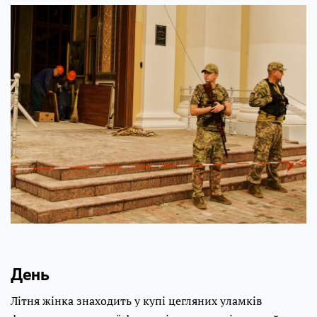
День
Літня жінка знаходить у купі цегляних уламків