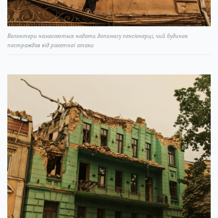
Волонтери намагаються надати допомогу пенсіонерці, чий будинок
постраждав від ракетної атаки