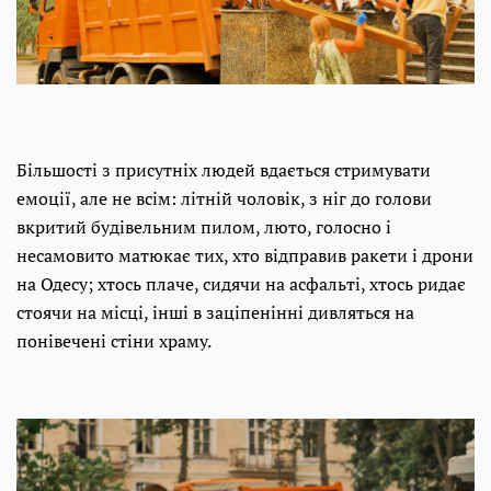
Більшості з присутніх людей вдається стримувати
емоції, але не всім: літній чоловік, з ніг до голови
вкритий будівельним пилом, люто, голосно і
несамовито матюкає тих, хто відправив ракети і дрони
на Одесу; хтось плаче, сидячи на асфальті, хтось ридає
стоячи на місці, інші в заціпенінні дивляться на
понівечені стіни храму.