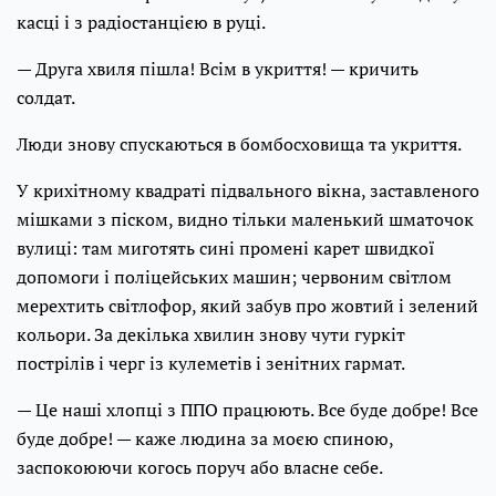
касці і з радіостанцією в руці.
— Друга хвиля пішла! Всім в укриття! — кричить
солдат.
Люди знову спускаються в бомбосховища та укриття.
У крихітному квадраті підвального вікна, заставленого
мішками з піском, видно тільки маленький шматочок
вулиці: там миготять сині промені карет швидкої
допомоги і поліцейських машин; червоним світлом
мерехтить світлофор, який забув про жовтий і зелений
кольори. За декілька хвилин знову чути гуркіт
пострілів і черг із кулеметів і зенітних гармат.
— Це наші хлопці з ППО працюють. Все буде добре! Все
буде добре! — каже людина за моєю спиною,
заспокоюючи когось поруч або власне себе.