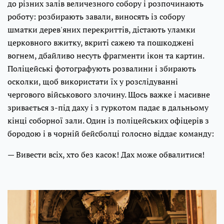
до різних залів величезного собору і розпочинають
роботу: розбирають завали, виносять із собору
шматки дерев'яних перекриттів, дістають уламки
церковного вжитку, вкриті сажею та пошкоджені
вогнем, дбайливо несуть фрагменти ікон та картин.
Поліцейські фотографують розвалини і збирають
осколки, щоб використати їх у розслідуванні
чергового військового злочину. Щось важке і масивне
зривається з-під даху і з гуркотом падає в дальньому
кінці соборної зали. Один із поліцейських офіцерів з
бородою і в чорній бейсболці голосно віддає команду:
— Вивести всіх, хто без касок! Дах може обвалитися!