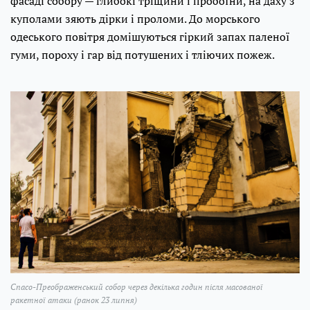
фасаді собору — глибокі тріщини і пробоїни, на даху з
куполами зяють дірки і проломи. До морського
одеського повітря домішуються гіркий запах паленої
гуми, пороху і гар від потушених і тліючих пожеж.
Спасо-Преображенський собор через декілька годин після масованої
ракетної атаки (ранок 23 липня)