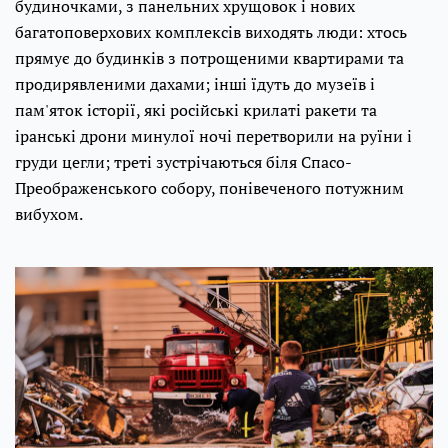
будиночками, з панельних хрущовок і нових
багатоповерхових комплексів виходять люди: хтось
прямує до будинків з потрощеними квартирами та
продирявленими дахами; інші їдуть до музеїв і
пам'яток історії, які російські крилаті ракети та
іранські дрони минулої ночі перетворили на руїни і
груди цегли; треті зустрічаються біля Спасо-
Преображенського собору, понівеченого потужним
вибухом.