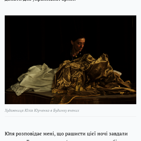
Художниця Юлія Юрченко в Будинку вчених
Юля розповідає мені, що рашисти цієї ночі завдали