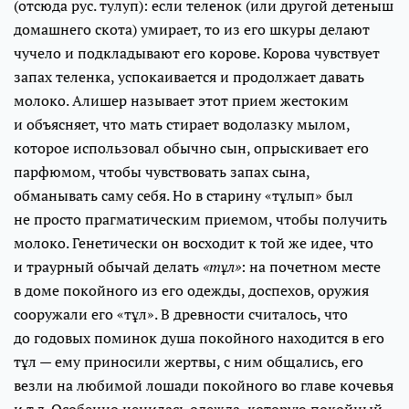
(отсюда рус. тулуп): если теленок (или другой детеныш
домашнего скота) умирает, то из его шкуры делают
чучело и подкладывают его корове. Корова чувствует
запах теленка, успокаивается и продолжает давать
молоко. Алишер называет этот прием жестоким
и объясняет, что мать стирает водолазку мылом,
которое использовал обычно сын, опрыскивает его
парфюмом, чтобы чувствовать запах сына,
обманывать саму себя. Но в старину «тұлып» был
не просто прагматическим приемом, чтобы получить
молоко. Генетически он восходит к той же идее, что
и траурный обычай делать
«тұл»
: на почетном месте
в доме покойного из его одежды, доспехов, оружия
сооружали его «тұл». В древности считалось, что
до годовых поминок душа покойного находится в его
тұл — ему приносили жертвы, с ним общались, его
везли на любимой лошади покойного во главе кочевья
и т.д. Особенно ценилась одежда, которую покойный