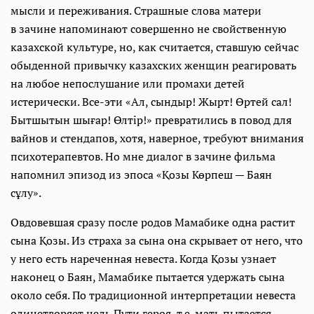
мысли и переживания. Страшные слова матери
в зачине напоминают совершенно не свойственную
казахской культуре, но, как считается, ставшую сейчас
обыденной привычку казахских женщин реагировать
на любое непослушание или промахи детей
истерически. Все-эти «Ал, сындыр! Жырт! Өртей сал!
Бытшытын шығар! Өлтір!» превратились в повод для
вайнов и стендапов, хотя, наверное, требуют внимания
психотерапевтов. Но мне диалог в зачине фильма
напомнил эпизод из эпоса «Қозы Көрпеш — Баян
сұлу».
Овдовевшая сразу после родов Мамабике одна растит
сына Қозы. Из страха за сына она скрывает от него, что
у него есть нареченная невеста. Когда Қозы узнает
наконец о Баян, Мамабике пытается удержать сына
около себя. По традиционной интерпретации невеста
олицетворяет цель Пути героя, т.е. мать пытается