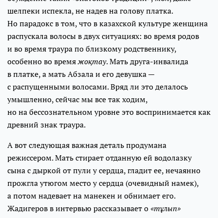
шелпеки испекла, не надев на голову платка.
Но парадокс в том, что в казахской культуре женщина
распускала волосы в двух ситуациях: во время родов
и во время траура по близкому родственнику,
особенно во время
жоқтау
. Мать друга-инвалида
в платке, а мать Абзала и его девушка —
с распущенными волосами. Вряд ли это делалось
умышленно, сейчас мы все так ходим,
но на бессознательном уровне это воспринимается как
древний знак траура.
А вот следующая важная деталь продумана
режиссером. Мать стирает отданную ей водолазку
сына с дыркой от пули у сердца, гладит ее, нечаянно
прожгла утюгом место у сердца (очевидный намек),
а потом надевает на манекен и обнимает его.
Жадигеров в интервью рассказывает о
«тұлып»