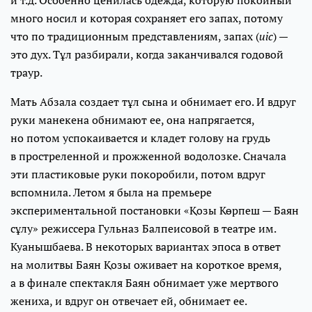
много носил и которая сохраняет его запах, потому
что по традиционным представлениям, запах (
иіс
) —
это дух. Тұл разбирали, когда заканчивался годовой
траур.
Мать Абзала создает тұл сына и обнимает его. И вдруг
руки манекена обнимают ее, она напрягается,
но потом успокаивается и кладет голову на грудь
в простреленной и прожженной водолозке. Сначала
эти пластиковые руки покоробили, потом вдруг
вспомнила. Летом я была на премьере
экспериментальной постановки «Қозы Көрпеш — Баян
сұлу» режиссера Гульназ Балпеисовой в театре им.
Куанышбаева. В некоторых вариантах эпоса в ответ
на молитвы Баян Қозы оживает на короткое время,
а в финале спектакля Баян обнимает уже мертвого
жениха, и вдруг он отвечает ей, обнимает ее.