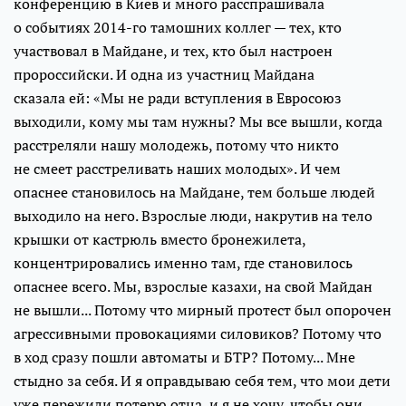
конференцию в Киев и много расспрашивала
о событиях 2014-го тамошних коллег — тех, кто
участвовал в Майдане, и тех, кто был настроен
пророссийски. И одна из участниц Майдана
сказала ей: «Мы не ради вступления в Евросоюз
выходили, кому мы там нужны? Мы все вышли, когда
расстреляли нашу молодежь, потому что никто
не смеет расстреливать наших молодых». И чем
опаснее становилось на Майдане, тем больше людей
выходило на него. Взрослые люди, накрутив на тело
крышки от кастрюль вместо бронежилета,
концентрировались именно там, где становилось
опаснее всего. Мы, взрослые казахи, на свой Майдан
не вышли... Потому что мирный протест был опорочен
агрессивными провокациями силовиков? Потому что
в ход сразу пошли автоматы и БТР? Потому... Мне
стыдно за себя. И я оправдываю себя тем, что мои дети
уже пережили потерю отца, и я не хочу, чтобы они