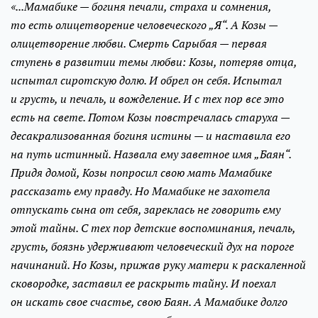
«...Мамабике — богиня печали, страха и сомнения,
то есть олицетворение человеческого „Я“. А Козы —
олицетворение любви. Смерть Сарыбая — первая
ступень в развитии темы любви: Козы, потеряв отца,
испытал сиротскую долю. И обрел он себя. Испытал
и грусть, и печаль, и вожделение. И с тех пор все это
есть на свете. Потом Козы повстречалась старуха —
десакрализованная богиня истины — и наставила его
на путь истинный. Назвала ему заветное имя „Баян“.
Придя домой, Козы попросил свою мать Мамабике
рассказать ему правду. Но Мамабике не захотела
отпускать сына от себя, зареклась не говорить ему
этой тайны. С тех пор детские воспоминания, печаль,
грусть, боязнь удерживают человеческий дух на пороге
начинаний. Но Козы, прижав руку матери к раскаленной
сковородке, заставил ее раскрыть тайну. И поехал
он искать свое счастье, свою Баян. А Мамабике долго