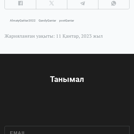
AlmatyQańtar2022
QandyQantar
postQantar
Жарияланған уақыты: 11 Қантар, 2023 жыл
Танымал