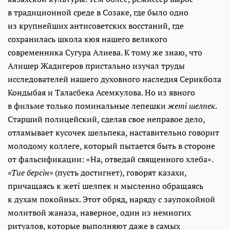
в традиционной среде в Созаке, где было одно
из крупнейших антисоветских восстаний, где
сохранилась школа кюя нашего великого
современника Сугура Алиева. К тому же знаю, что
Алишер Жадигеров пристально изучал труды
исследователей нашего духовного наследия Серикбола
Кондыбая и Таласбека Асемкулова. Но из явного
в фильме только поминальные лепешки
жеті шелпек
.
Старший полицейский, сделав свое неправое дело,
отламывает кусочек шельпека, наставительно говорит
молодому коллеге, который пытается быть в стороне
от фальсификации: «На, отведай священного хлеба».
«Тие берсін»
(пусть достигнет), говорят казахи,
причащаясь к жеті шелпек и мысленно обращаясь
к духам покойных. Этот обряд, наряду с заупокойной
молитвой жаназа, наверное, один из немногих
ритуалов, которые выполняют даже в самых