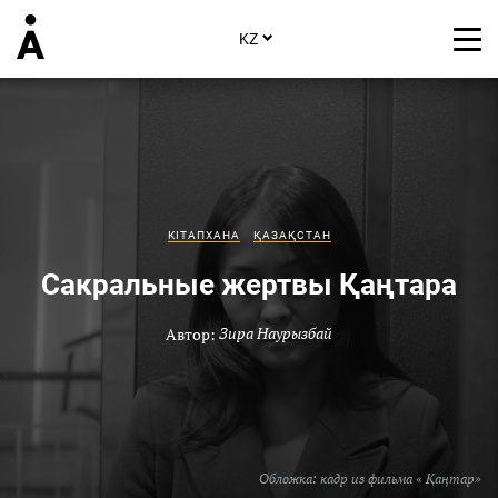
KZ
КІТАПХАНА
ҚАЗАҚСТАН
Сакральные жертвы Қаңтара
Автор:
Зира Наурызбай
Обложка: кадр из фильма « Қаңтар»