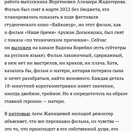
работа выпускника Жургеновки Алишера Жадигерова.
Фильм был снят в марте 2022 без бюджета, его
планировалось показать в ходе фестиваля
студенческого кино «Байконур», но этот фильм, как
и фильм «Наше бремя» Аружан Досымқожа, был снят
с показа «по техническим причинам». Сейчас
он
выложен
на канале Вадима Борейко (есть субтитры
на русском языке). Фильм лаконичный, сдержанный,
в нем нет ни выстрелов, ни криков, ни плача. Хотя,
казалось бы, фильм о матери, которая потеряла сына
и хочет разобраться, найти виновного. Каждая деталь
18-минутной короткометражки имеет значение,
иногда двойное, тройное. Но я сосредоточусь на образе
главной героини — матери.
В
интервью
Асем Жапишевой молодой режиссер
объясняет, что все персонажи фильма, их чувства —
это то, что происходит в его собственной душе, его