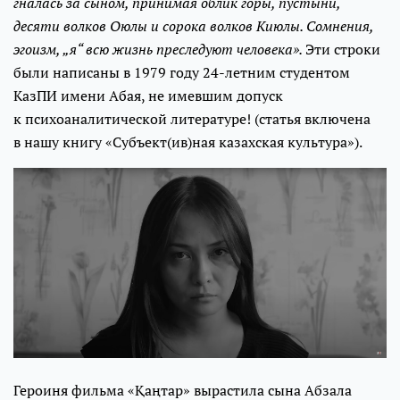
гналась за сыном, принимая облик горы, пустыни,
десяти волков Оюлы и сорока волков Киюлы. Сомнения,
эгоизм, „я“ всю жизнь преследуют человека».
Эти строки
были написаны в 1979 году 24-летним студентом
КазПИ имени Абая, не имевшим допуск
к психоаналитической литературе! (статья включена
в нашу книгу «Субъект(ив)ная казахская культура»).
Героиня фильма «Қаңтар» вырастила сына Абзала