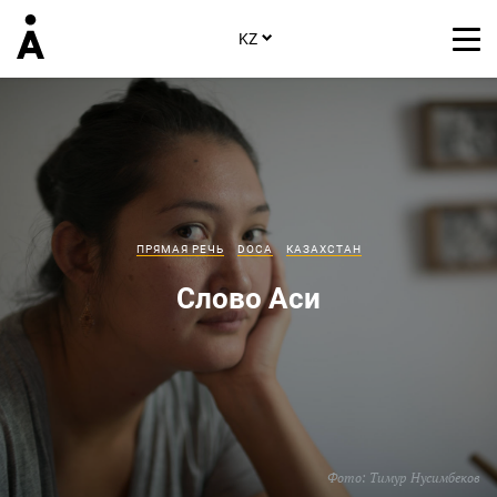
KZ
ПРЯМАЯ РЕЧЬ
DOCA
КАЗАХСТАН
Слово Аси
Фото:
Тимур Нусимбеков