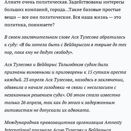
Алмате очень политическая. Задействованы интересы
больших компаний, города…Такие базовые простые
вещи — все они политические. Вся наша жизнь — это
политика, понимаете?
В своем заключительном слове Ася Тулесова обратилась
к суду: «Я бы хотела быть с Бейбарысом в тюрьме до тех
пор, пока ему не дадут свободу».
Ася Тулесова и Бейбарыс Толымбеков судом были
признаны виновными и приговорены к 15 суткам ареста
каждый. 23 апреля Ася Тулесова, находясь в заключении,
объявила о начале голодовки «в связи с несогласием с
незаконным решением суда». Об этом стало известно
только 26 апреля, так как до этого к задержанным
активистам не допускали их адвоката.
Международная правозащитная организация Amnesty
International признала Асию Тулесову и Бейбарыса