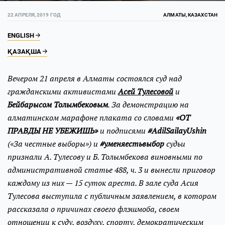
22 АПРЕЛЯ, 2019 ГОД
АЛМАТЫ, КАЗАХСТАН
ENGLISH
ҚАЗАҚША
Вечером 21 апреля в Алматы состоялся суд над
гражданскими активистами
Асей Тулесовой
и
Бейбарысом Толымбековым
. За демонстрацию на
алматинском марафоне плаката со словами
«ОТ
ПРАВДЫ НЕ УБЕЖИШЬ»
и подписями
#AdilSailayUshin
(«За честные выборы») и
#уменяестьвыбор
судьи
признали А. Тулесову и Б. Толымбекова виновными по
административной статье 488, ч. 3 и вынесли приговор
каждому из них — 15 суток ареста. В зале суда Асия
Тулесова выступила с публичным заявлением, в котором
рассказала о причинах своего флэшмоба, своем
отношении к суду, воздуху, спорту, демократическим