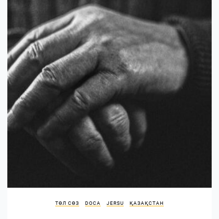
ТӨЛ СӨЗ
DOCA
JERSU
ҚАЗАҚСТАН