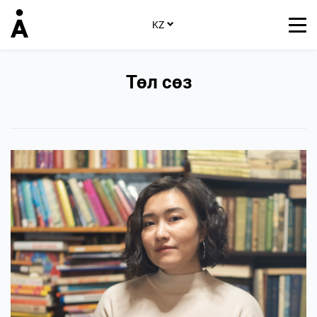
KZ
Төл сөз