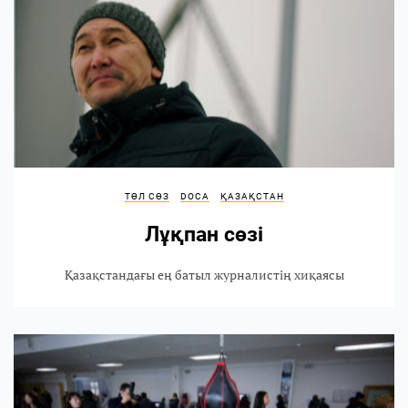
ТӨЛ СӨЗ
DOCA
ҚАЗАҚСТАН
Лұқпан сөзі
Қазақстандағы ең батыл журналистің хиқаясы