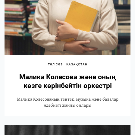
ТӨЛ СӨЗ
ҚАЗАҚСТАН
Малика Колесова және оның
көзге көрінбейтін оркестрі
Малика Колесованың тентек, музыка және балалар
әдебиеті жайлы ойлары