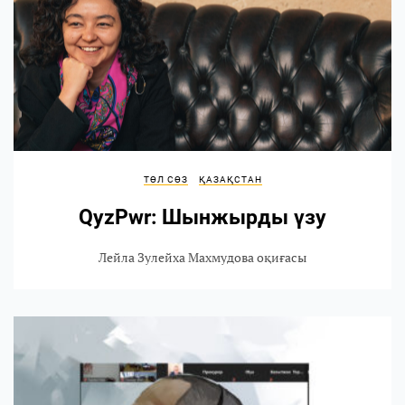
ТӨЛ СӨЗ
ҚАЗАҚСТАН
QyzPwr: Шынжырды үзу
Лейла Зулейха Махмудова оқиғасы