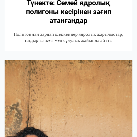
Түнекте: Семей ядролық
полигоны кесірінен зағип
атанғандар
Полигоннан зардап шеккендер ядролық жарылыстар,
тағдыр тәлкегі мен сұлулық жайында айтты