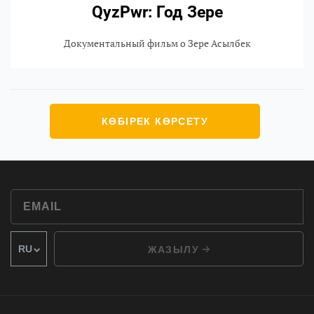
QyzPwr: Год Зере
Документальный фильм о Зере Асылбек
КӨБІРЕК КӨРСЕТУ
ЖАЗЫЛУ