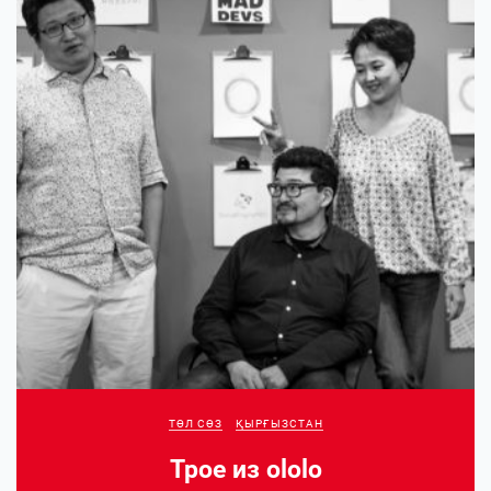
ТӨЛ СӨЗ
ҚЫРҒЫЗСТАН
Трое из ololo