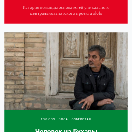
История команды основателей уникального
центральноазиатского проекта ololo
ТӨЛ СӨЗ
DOCA
ӨЗБЕКСТАН
Человек из Бухары