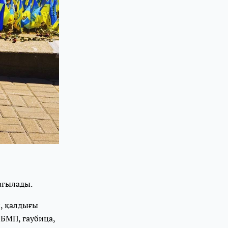
ағылады.
, қалдығы
 БМП, гаубица,