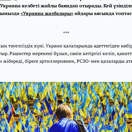
краина келбеті жайлы баяндап отырады. Кей үзінділе
йтымызда
«Украина жазбалары»
айдары аясында топтас
***
ың тәуелсіздік күні. Украин қалаларында әдеттегіден көбі
р. Рашистер мерекені бұзып, сәнін кетіргісі келіп, қанат
жібереді, біресе артиллериямен, РСЗО-мен қалаларды ат