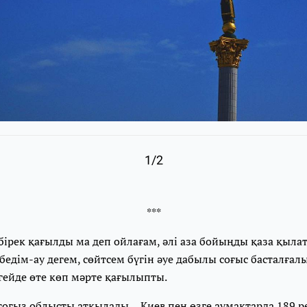
1/2
***
бірек қағылды ма деп ойлағам, әлі аза бойыңды қаза қыла
едім-ау дегем, сөйтсем бүгін әуе дабылы соғыс басталғалы
гейде өте көп мәрте қағылыпты.
тоғыз облысты атқылады… Киев пен өзге аумақтарда 189 р