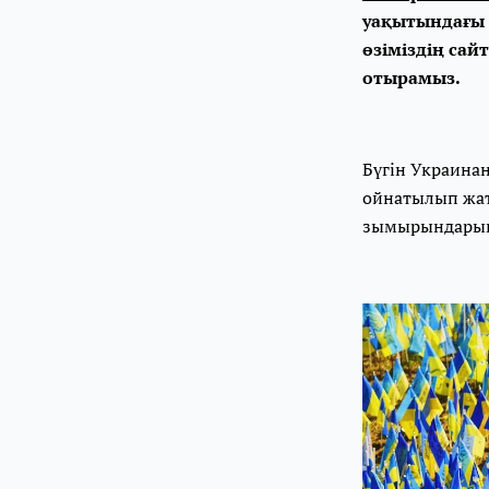
уақытындағы У
өзіміздің са
отырамыз.
Бүгін Украинан
ойнатылып жаты
зымырындарын 