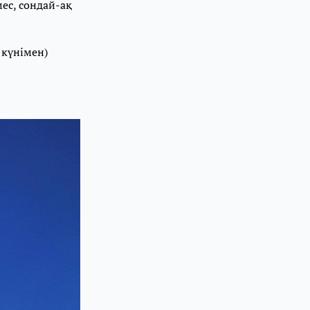
мес, сондай-ақ
 күнімен)