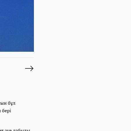
тын бұл
 бері
ет әуе дабылы