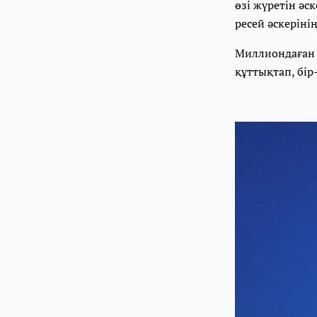
өзі жүретін әс
ресей әскеріні
Миллиондаған у
құттықтап, бір