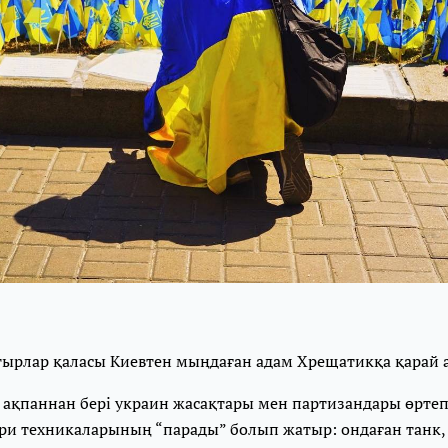
атырлар қаласы Киевтен мыңдаған адам Хрещатикқа қарай 
 ақпаннан бері украин жасақтары мен партизандары өртеп
ери техникаларының “парады” болып жатыр: ондаған танк,