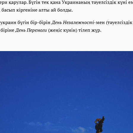
кери қарулар. Бүгін тек қана Украинаның тәуелсіздік күні е
ң басып кіргеніне алты ай болды.
краин бүгін бір-бірін
День Незалежності
-мен (тәуелсіздік
-біріне
День Перемоги
(жеңіс күнін) тілеп жүр.