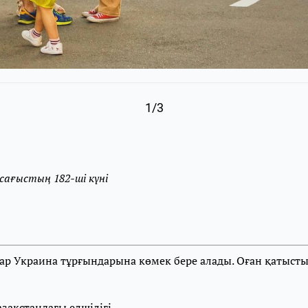
1/3
 сағыстың 182-ші күні
ар Украина тұрғындарына көмек бере алады. Оған қатысты
зақстандағы елшілігі