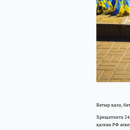
Батыр қала, б
Хрещатикта 24
қалған РФ әск