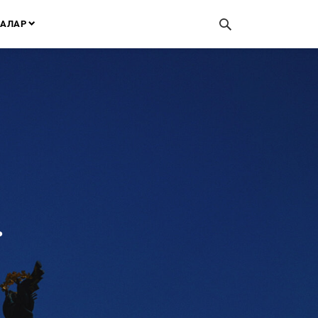
АЛАР
.