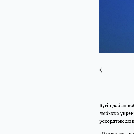
Бүгін дабыл кө
дыбысқа үйренб
рекордтық дең
«Оккупанттар 