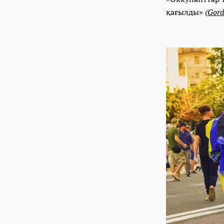
қағылды»
(
Gor