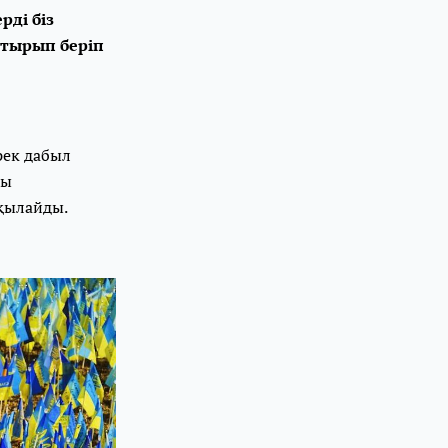
рді біз
тырып беріп
рек дабыл
ты
қылайды.