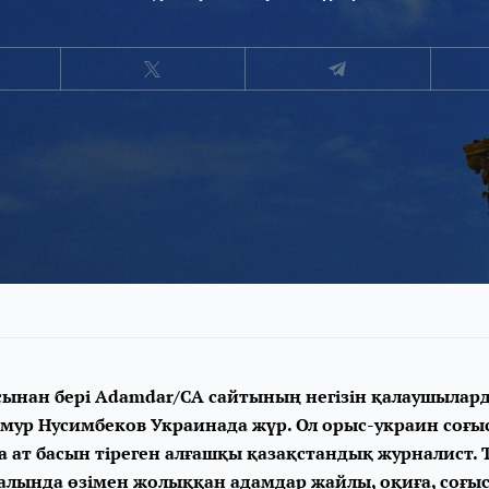
ынан бері Adamdar/CA сайтының негізін қалаушыларды
мур Нусимбеков Украинада жүр. Ол орыс-украин соғы
а ат басын тіреген алғашқы қазақстандық журналист. 
алында
өзімен жолыққан адамдар жайлы, оқиға, соғы