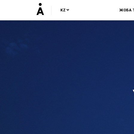
KZ
ЖОБА 