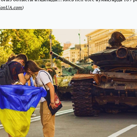
donUA.com
)