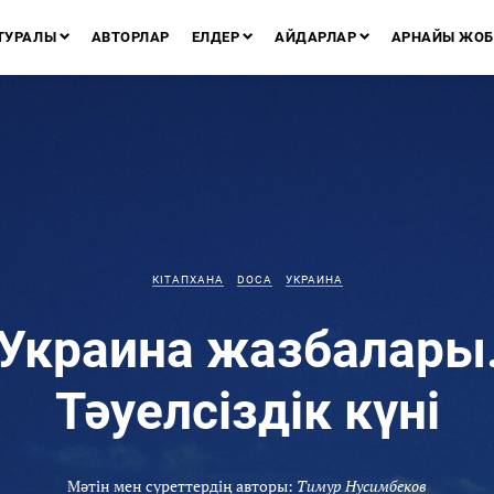
ТУРАЛЫ
АВТОРЛАР
ЕЛДЕР
АЙДАРЛАР
АРНАЙЫ ЖОБ
КІТАПХАНА
DOCA
УКРАИНА
Украина жазбалары
Тәуелсіздік күні
Мәтін мен суреттердің авторы:
Тимур Нусимбеков