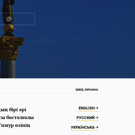
КИЕВ, УКРАИНА
ENGLISH
ң бірі әрі
сы басталғалы
РУССКИЙ
Тимур өзінің
УКРАЇНСЬКА
с