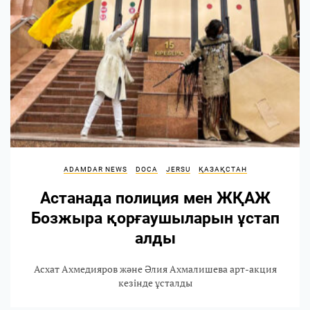
ADAMDAR NEWS
DOCA
JERSU
ҚАЗАҚСТАН
Астанада полиция мен ЖҚАЖ
Бозжыра қорғаушыларын ұстап
алды
Асхат Ахмедияров және Әлия Ахмалишева арт-акция
кезінде ұсталды