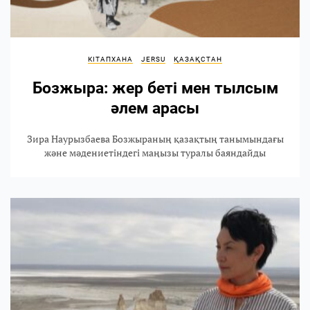
КІТАПХАНА
JERSU
ҚАЗАҚСТАН
Бозжыра: жер беті мен тылсым
әлем арасы
Зира Наурызбаева Бозжыраның қазақтың танымындағы
және мәдениетіндегі маңызы туралы баяндайды