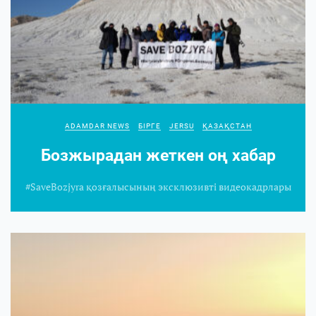
ADAMDAR NEWS
БІРГЕ
JERSU
ҚАЗАҚСТАН
Бозжырадан жеткен оң хабар
#SaveBozjyra қозғалысының эксклюзивті видеокадрлары