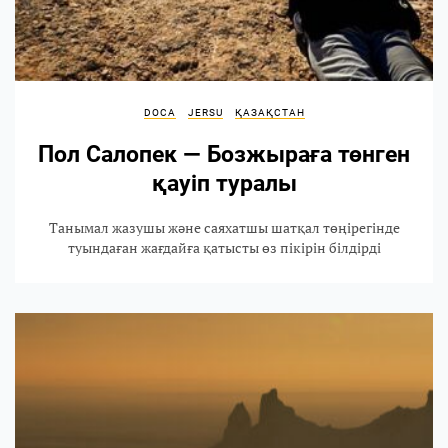
DOCA
JERSU
ҚАЗАҚСТАН
Пол Салопек — Бозжыраға төнген
қауіп туралы
Танымал жазушы және саяхатшы шатқал төңірегінде
туындаған жағдайға қатысты өз пікірін білдірді