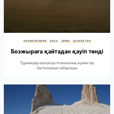
ADAMDAR NEWS
DOCA
JERSU
ҚАЗАҚСТАН
Бозжыраға қайтадан қауіп төнді
Тұрғындар шатқалда техникалық жұмыстар
басталғанын хабарлады