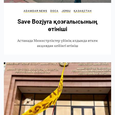
ADAMDAR NEWS
DOCA
JERSU
ҚАЗАҚСТАН
Save Bozjyra қозғалысының
өтініші
Астанада Министрліктер үйінің алдында өткен
акциядан кейінгі өтініш