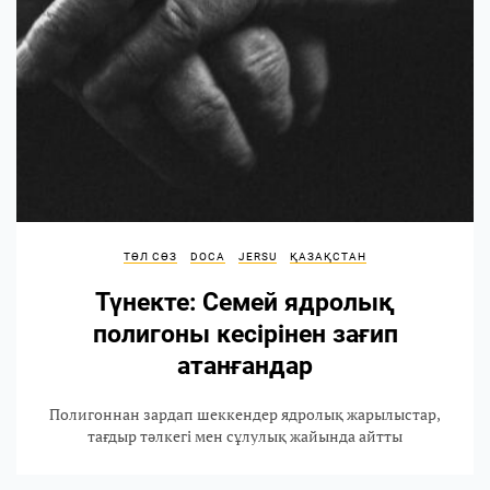
ТӨЛ СӨЗ
DOCA
JERSU
ҚАЗАҚСТАН
Түнекте: Семей ядролық
полигоны кесірінен зағип
атанғандар
Полигоннан зардап шеккендер ядролық жарылыстар,
тағдыр тәлкегі мен сұлулық жайында айтты