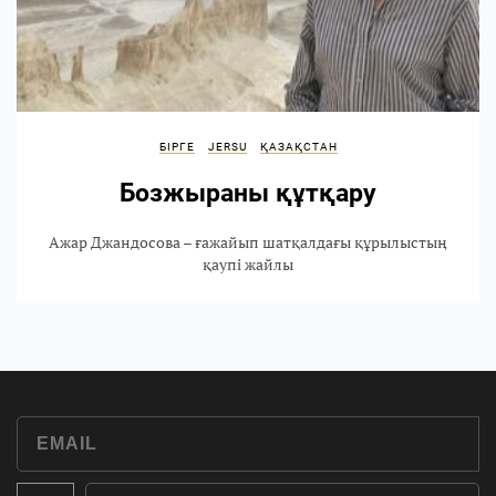
БІРГЕ
JERSU
ҚАЗАҚСТАН
Бозжыраны құтқару
Ажар Джандосова – ғажайып шатқалдағы құрылыстың
қаупі жайлы