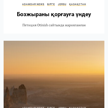
ADAMDAR NEWS
БІРГЕ
JERSU
ҚАЗАҚСТАН
Бозжыраны қорғауға үндеу
Петиция Otinish сайтында жарияланған
ADAMDAR NEWS
БІРГЕ
JERSU
ҚАЗАҚСТАН