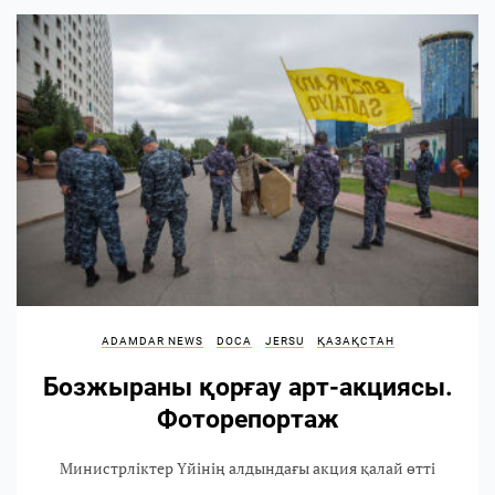
ADAMDAR NEWS
DOCA
JERSU
ҚАЗАҚСТАН
Бозжыраны қорғау арт-акциясы.
Фоторепортаж
Министрліктер Үйінің алдындағы акция қалай өтті