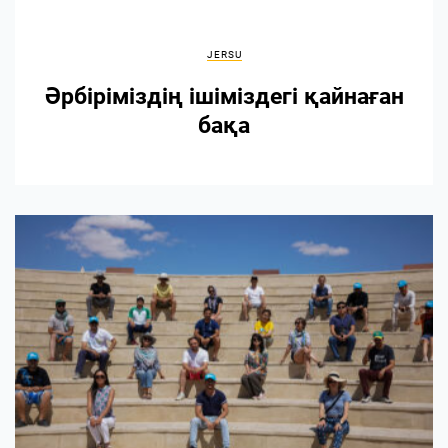
JERSU
Әрбіріміздің ішіміздегі қайнаған
бақа