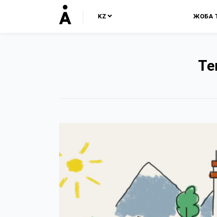
KZ
ЖОБА 
Те