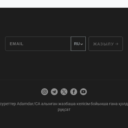
ЖАЗЫЛУ
суреттер Adamdar/CA алынған жазбаша келісім бойынша ғана қолд
рұқсат