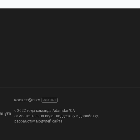
2018-2021
с 2022 года команда Adamdar/CA
ануға
самостоятельно ведет поддержку и доработку,
разработку модулей сайта