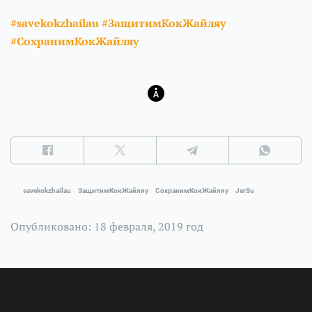
#savekokzhailau #ЗащитимКокЖайляу
#СохранимКокЖайляу
savekokzhailau
ЗащитимКокЖайляу
СохранимКокЖайляу
JerSu
Опубликовано: 18 февраля, 2019 год