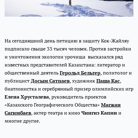
На сегодняшний день петицию в защиту Кок-Жайляу
подписало свыше 33 тысяч человек. Против застройки
и уничтожения экологии урочища высказался ряд
известных представителей Казахстана: литератор и
общественный деятель
Герольд Бельгер
, политолог и
публицист
Досым Сатпаев
, художник
Паша Кас
,
биатлонистка и серебрянный призер олимпийских игр
Елена Хрусталева
, руководитель проектов
«Казахского Географического Общества»
Магжан
Сагимбаев
, актер театра и кино
Чингиз Капин
и
многие другие.