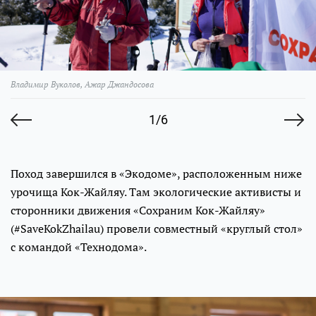
Владимир Вуколов, Ажар Джандосова
1/6
Поход завершился в «Экодоме», расположенным ниже
урочища Кок-Жайляу. Там экологические активисты и
сторонники движения «Сохраним Кок-Жайляу»
(#SaveKokZhailau) провели совместный «круглый стол»
с командой «Технодома».