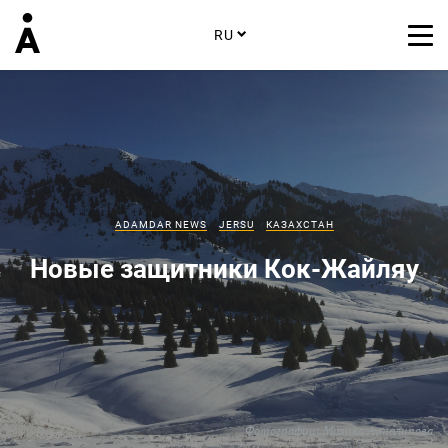
RU
ADAMDAR NEWS
JERSU
КАЗАХСТАН
Новые защитники Кок‑Жайляу
Фотографии:
Малика Ауталипова