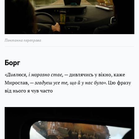
Понтонна переправа
Борг
«Дивлюся, і морозно стає, ─
дивлячись у вікно, каже
Мирослав,
─ згадуєш усе те, що й у нас було».
Цю фразу
від нього я чув часто