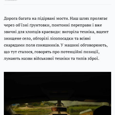
Дорога багата на підірвані мости. Наш шлях пролягає
через об'їзні ґрунтовки, понтонні переправи і вже
звичні для хлопців краєвиди: вигоріла техніка, вщент
знищене село, обгорілі лісопосадки та всіяні
снарядами поля соняшників. У машині обговорюють,
що тут сталося, говорять про потенційні позиції,
лунають назви військової техніки та типів зброї.