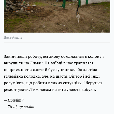
Дім із дітьми
Закінчивши роботу, всі знову об'єдналися в колону і
вирушили на Лиман. На виїзді в нас трапилася
неприємність: жовтий бус зупинився, бо злетіла
гальмівна колодка, але, на щастя, Віктор і всі інші
розуміють, що робити в таких ситуаціях, і беруться
ремонтувати. Тим часом на тлі лунають вибухи.
─ Приліт?
─ Та ні, це виліт.