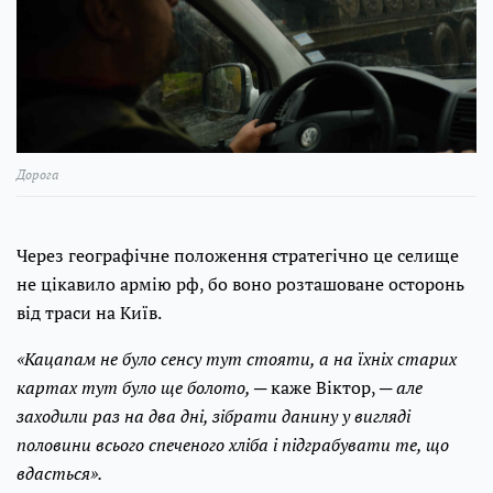
Дорога
Через географічне положення стратегічно це селище
не цікавило армію рф, бо воно розташоване осторонь
від траси на Київ.
«Кацапам не було сенсу тут стояти, а на їхніх старих
картах тут було ще болото,
─ каже Віктор, ─
але
заходили раз на два дні, зібрати данину у вигляді
половини всього спеченого хліба і підграбувати те, що
вдасться».