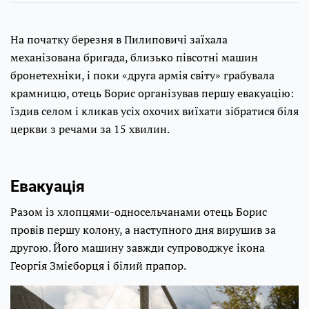
На початку березня в Пилиповичі заїхала
механізована бригада, близько півсотні машин
бронетехніки, і поки «друга армія світу» грабувала
крамницю, отець Борис організував першу евакуацію:
їздив селом і кликав усіх охочих виїхати зібратися біля
церкви з речами за 15 хвилин.
Евакуація
Разом із хлопцями-односельчанами отець Борис
провів першу колону, а наступного дня вирушив за
другою. Його машину завжди супроводжує ікона
Георгія Змієборця і білий прапор.