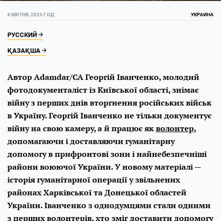
6 КВІТНЯ, 2023 ГОД
УКРАИНА
РУССКИЙ
ҚАЗАҚША
Автор Adamdar/CA Георгій Іванченко, молодий
фотодокументаліст із Київської області, знімає
війну з перших днів вторгнення російських військ
в Україну. Георгій Іванченко не тільки документує
війну на свою камеру, а й працює як
волонтер
,
допомагаючи і доставляючи гуманітарну
допомогу в прифронтові зони і найнебезпечніші
райони воюючої України. У новому матеріалі —
історія гуманітарної операції у звільнених
районах Харківської та Донецької областей
України. Іванченко з однодумцями стали одними
з перших волонтерів, хто зміг доставити допомогу