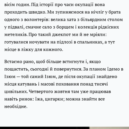
вісім годин. Під історії про часи окупації вона
проходить швидко. Ми зупиняємося на нічліг у брата
одного з волонтерів: велика хата з більярдним столом
у підвалі, смачне сало з борщем і колекція рідкісних
метеликів. Про такий джекпот ми й не мріяли:
готувалися ночувати на підлозі в спальниках, а тут
місце в ліжку для кожного.
Встаємо рано, щоб більше встигнути і, якщо
пощастить, сьогодні й повернутися. За планом їдемо в
Ізюм ─ той самий Ізюм, де після окупації знайдено
місця катувань і масові поховання понад тисячі
цивільних. Четвертого жовтня там уже працював
навіть ринок: їжа, цигарки; можна знайти все
необхідне.