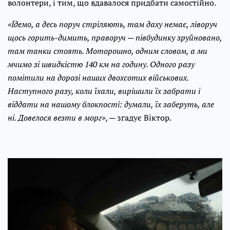
волонтери, і тим, що вдавалося придбати самостійно.
«Їдемо, а десь поруч стріляють, там даху немає, ліворуч
щось горить-димить, праворуч ─ півбудинку зруйновано,
там танки стоять. Моторошно, одним словом, а ми
мчимо зі швидкістю 140 км на годину. Одного разу
помітили на дорозі наших двохсотих військових.
Наступного разу, коли їхали, вирішили їх забрати і
віддати на нашому блокпості: думали, їх заберуть, але
ні. Довелося везти в морг»
, ─ згадує Віктор.