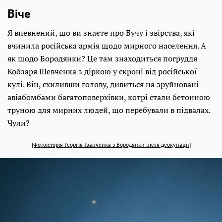
Віче​
Я впевнений, що ви знаєте про Бучу і звірства, які
вчинила російська армія щодо мирного населення. А
як щодо Бородянки? Це там знаходиться погруддя
Кобзаря Шевченка з діркою у скроні від російської
кулі. Він, схиливши голову, дивиться на зруйновані
авіабомбами багатоповерхівки, котрі стали бетонною
труною для мирних людей, що перебували в підвалах.
Чули?
[Фотоісторія Георгія Іванченка з Бородянки після деокупації]