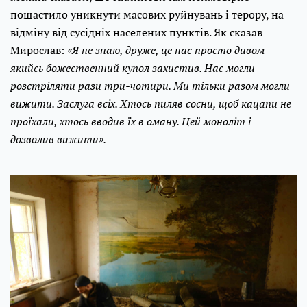
пощастило уникнути масових руйнувань і терору, на
відміну від сусідніх населених пунктів. Як сказав
Мирослав:
«Я не знаю, друже, це нас просто дивом
якийсь божественний купол захистив. Нас могли
розстріляти рази три-чотири. Ми тільки разом могли
вижити. Заслуга всіх. Хтось пиляв сосни, щоб кацапи не
проїхали, хтось вводив їх в оману. Цей моноліт і
дозволив вижити».