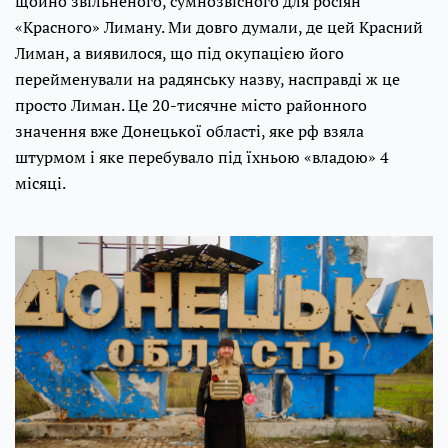
щойно звільненого, сумнозвісного для росіян
«Красного» Лиману. Ми довго думали, де цей Красний
Лиман, а виявилося, що під окупацією його
перейменували на радянську назву, насправді ж це
просто Лиман. Це 20-тисячне місто районного
значення вже Донецької області, яке рф взяла
штурмом і яке перебувало під їхньою «владою» 4
місяці.