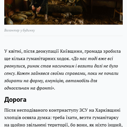
Волонтер у будинку
У квітні, після деокупації Київщини, громада зробила
ще кілька гуманітарних ходок.
«До нас тоді вже всі
рвонулися, ринок став насиченим і возити далі не було
сенсу. Кожен зайнявся своїми справами, поки не почали
збирати на форму, амуніцію, автомобіль для
односельчан на фронті»
.
Дорога
Після несподіваного контрнаступу ЗСУ на Харківщині
хлопців осяяла думка: треба їхати, везти гуманітарку
на щойно звільнені території, бо вони, як ніхто інший,