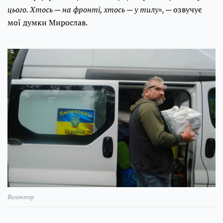
цього. Хтось ─ на фронті, хтось ─ у тилу»
, ─ озвучує
мої думки Мирослав.
Волонтер