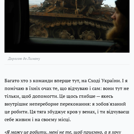
Дорогою до Лиману
Багато хто з команди вперше тут, на Сході України. І я
помічаю в їхніх очах те, що відчуваю і сам: вони тут не
тільки, щоб допомогти. Це щось глибше ─ якесь
внутрішнє непереборне переконання: я зобов'язаний
це робити. Ця тяга збуджує кров у венах, і ти відчуваєш
себе живим і на своєму місці.
«Я можу це робити, мені не те, щоб приємно, а я хочу