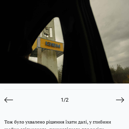
1/2
Тож було ухвалено рішення їхати далі, у глибини