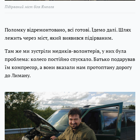
Підірваний міст біля Ямполя
Поломку відремонтовано, всі готові. Їдемо далі. Шлях
лежить через міст, який виявився підірваним.
Там же ми зустріли медиків-волонтерів, у них була
проблема: колесо постійно спускало. Батько подарував
їм компресор, а вони вказали нам протоптану дорогу
до Лиману.