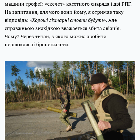
машини трофеї: «скелет» касетного снаряда і дві РПГ.
На запитання, для чого вони йому, я отримав таку
відповідь:
«Хороші ліхтарні стовпи будуть»
. Але
справжньою знахідкою вважається збита авіація.
Чому? Через титан, з якого можна зробити
першокласні бронежилети.