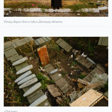
Отець Борис біля в'їзду в Донецьку область
«Пейзажі»