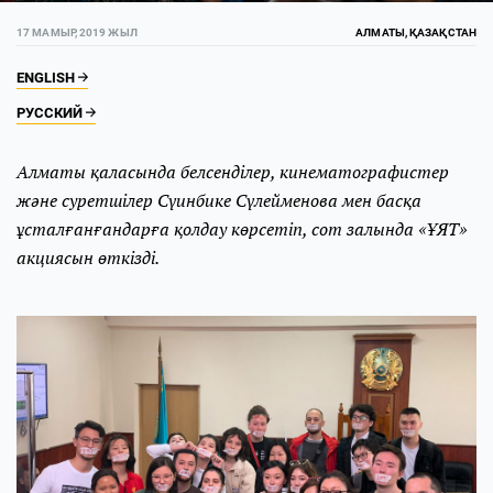
17 МАМЫР, 2019 ЖЫЛ
АЛМАТЫ, ҚАЗАҚСТАН
ENGLISH
РУССКИЙ
Алматы қаласында белсенділер, кинематографистер
және суретшілер Сүинбике Сүлейменова мен басқа
ұсталғанғандарға қолдау көрсетіп, сот залында «ҰЯТ»
акциясын өткізді.