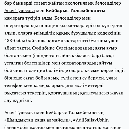
бар баннерді созып жайған экологиялық белсенділер
Асия Тулесова
мен
Бейбарыс Толымбековты
камераға түсіріп алды. Белсенділер мен
операторларды полиция қызметкерлері сол күні ұстап
алып, оларға әкімшілік құқық бұзушылық кодексінің
488-бабы бойынша қоғамдық тәртіпті бұзғаны үшін
айып тақты. Сүйінбике Сүлейменованың аяғы ауыр
болғанымен (ішінде төрт айлық баласы бар) басқа
ұсталған белсенділер мен операторлардың айтуы
бойынша полиция бөлімінде оларға қысым көрсетілді:
бірнеше сағат бойы азық-түлік пен су бермей, ұялы
телефон мен камераларындағы мәліметтерді
рұқсатсыз тексеріп, қорғаушының қатысуынсыз жауап
алу жүргізді.
Асия Тулесова мен Бейбарыс Толымбековтың
«Шындықтан қаша алмайсың», #AdilSailayUshin
флешмобы жастар мен шығармашыл топтар жағынан