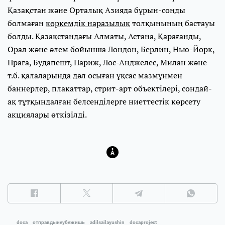
Қазақстан және Орталық Азияда бұрын-соңды
болмаған
көркемдік наразылық
толқынының бастауы
болды. Қазақстандағы Алматы, Астана, Қарағанды,
Орал және әлем бойынша Лондон, Берлин, Нью-Йорк,
Прага, Будапешт, Париж, Лос-Анджелес, Милан және
т.б. қалаларында дәл осыған ұқсас мазмұнмен
баннерлер, плакаттар, стрит-арт объектілері, сондай-
ақ тұтқындалған белсенділерге ниеттестік көрсету
акциялары өткізілді.
doca
отправдынеубежишь
adilsailayushin
docaproject