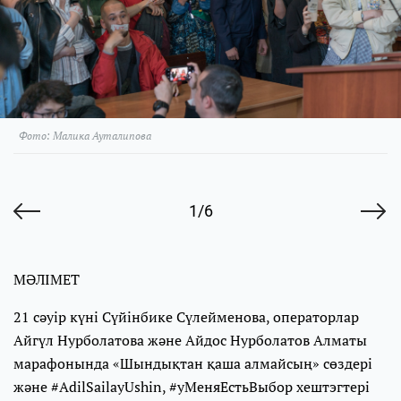
Фото: Малика Ауталипова
1/6
МӘЛІМЕТ
21 сәуір күні Сүйінбике Сүлейменова, операторлар
Айгүл Нурболатова және Айдос Нурболатов Алматы
марафонында «Шындықтан қаша алмайсың» сөздері
және #AdilSailayUshin, #уМеняЕстьВыбор хештэгтері