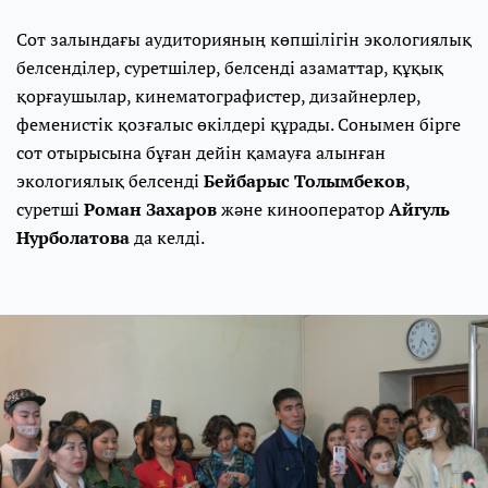
Сот залындағы аудиторияның көпшілігін экологиялық
белсенділер, суретшілер, белсенді азаматтар, құқық
қорғаушылар, кинематографистер, дизайнерлер,
феменистік қозғалыс өкілдері құрады. Сонымен бірге
сот отырысына бұған дейін қамауға алынған
экологиялық белсенді
Бейбарыс Толымбеков
,
суретші
Роман Захаров
және кинооператор
Айгуль
Нурболатова
да келді.