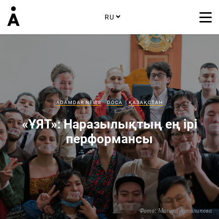
RU
ADAMDAR NEWS
DOCA
ҚАЗАҚСТАН
«ҰЯТ»: Наразылықтың ең ірі
перформансы
Фото:
Малика Ауталипова