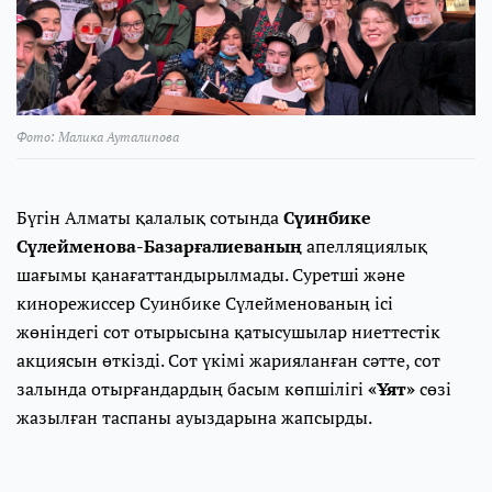
Фото: Малика Ауталипова
Бүгін Алматы қалалық сотында
Сүинбике
Сүлейменова-Базарғалиеваның
апелляциялық
шағымы қанағаттандырылмады. Суретші және
кинорежиссер Суинбике Сүлейменованың ісі
жөніндегі сот отырысына қатысушылар ниеттестік
акциясын өткізді. Сот үкімі жарияланған сәтте, сот
залында отырғандардың басым көпшілігі
«Ұят»
сөзі
жазылған таспаны ауыздарына жапсырды.