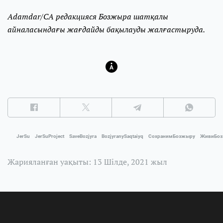
Adamdar/CA редакцияся Бозжыра шатқалы
айналасындағы жағдайды бақылауды жалғастыруда.
JerSu
JerSuProject
SaveBozjyra
BozjyranySaqtaiyq
СохранимБозжыру
ЖивиБо
Жарияланған уақыты: 13 Шілде, 2021 жыл