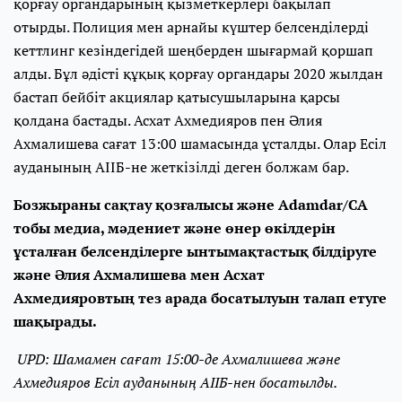
қорғау органдарының қызметкерлері бақылап
отырды. Полиция мен арнайы күштер белсенділерді
кеттлинг кезіндегідей шеңберден шығармай қоршап
алды. Бұл әдісті құқық қорғау органдары 2020 жылдан
бастап бейбіт акциялар қатысушыларына қарсы
қолдана бастады. Асхат Ахмедияров пен Әлия
Ахмалишева сағат 13:00 шамасында ұсталды. Олар Есіл
ауданының АІІБ-не жеткізілді деген болжам бар.
Бозжыраны сақтау қозғалысы және Adamdar/CA
тобы медиа, мәдениет және өнер өкілдерін
ұсталған белсенділерге ынтымақтастық білдіруге
және Әлия Ахмалишева мен Асхат
Ахмедияровтың тез арада босатылуын талап етуге
шақырады.
UPD: Шамамен сағат 15:00-де Ахмалишева және
Ахмедияров Есіл ауданының АІІБ-нен босатылды.