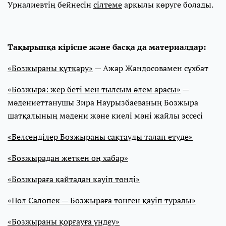
Урналиевтің бейнесін
сілтеме
арқылы көруге болады.
Тақырыпқа кіріспе және басқа да материалдар:
«Бозжыраны құтқару»
— Ажар Жандосовамен сұхбат
«Бозжыра: жер беті мен тылсым әлем арасы»
—
мәдениеттанушы Зира Наурызбаеваның Бозжыра
шатқалының мәдени және киелі мәні жайлы эссесі
«Белсенділер Бозжыраны сақтауды талап етуде»
«Бозжырадан жеткен оң хабар»
«Бозжыраға қайтадан қауіп төнді»
«Пол Салопек — Бозжыраға төнген қауіп туралы»
«Бозжыраны қорғауға үндеу»