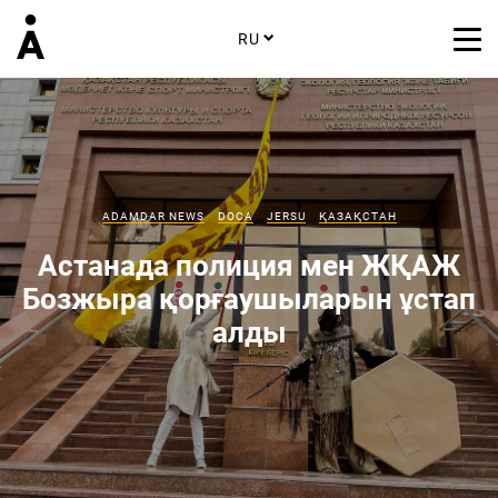
RU
ADAMDAR NEWS
DOCA
JERSU
ҚАЗАҚСТАН
Астанада полиция мен ЖҚАЖ
Бозжыра қорғаушыларын ұстап
алды