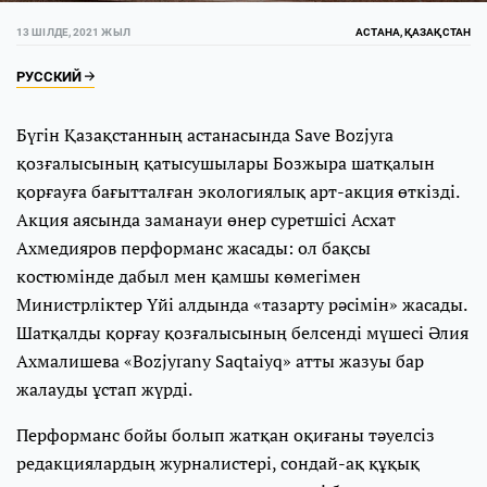
13 ШІЛДЕ, 2021 ЖЫЛ
АСТАНА, ҚАЗАҚСТАН
РУССКИЙ
Бүгін Қазақстанның астанасында Save Bozjyra
қозғалысының қатысушылары Бозжыра шатқалын
қорғауға бағытталған экологиялық арт-акция өткізді.
Акция аясында заманауи өнер суретшісі Асхат
Ахмедияров перформанс жасады: ол бақсы
костюмінде дабыл мен қамшы көмегімен
Министрліктер Үйі алдында «тазарту рәсімін» жасады.
Шатқалды қорғау қозғалысының белсенді мүшесі Әлия
Ахмалишева «Bozjyrany Saqtaiyq» атты жазуы бар
жалауды ұстап жүрді.
Перформанс бойы болып жатқан оқиғаны тәуелсіз
редакциялардың журналистері, сондай-ақ құқық