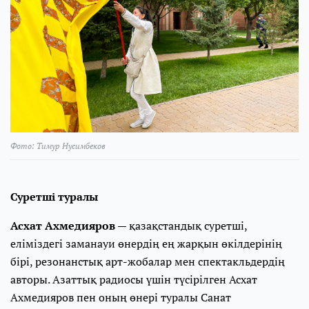
Фото: Тимур Нусимбеков
Суретші туралы
Асхат Ахмедияров
— қазақстандық суретші,
еліміздегі заманауи өнердің ең жарқын өкілдерінің
бірі, резонанстық арт-жобалар мен спектакльдердің
авторы. Азаттық радиосы үшін түсірілген Асхат
Ахмедияров пен оның өнері туралы Санат