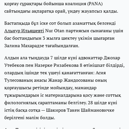
қорғау сұрақтары бойынша коалиция (PANA)
сайтындағы ақпаратқа орай, үндеу жауапсыз қалды.
Бастапқыда бұл іске сот болып азаматтық белсенді
Альнур Ильяшевті
Nur Otan партиясын сынағаны үшін
бас бостандығын 3 жылға шектеу үкімін шығарған
Залина Махарадзе тағайындалған.
Алдын ала тыңдауда 7 шілде күні адвокаттар Джохар
Утебеков пен Назерке Ризабекова 8 өтінішхат білдірді,
олардың ішінде тек үшеуі қанағаттанған: Асия
Тулесованың анасы Жанар Жандосованы оның
қорғаушысы ретінде мойындау, мамандар
тұжырымдарын іс материалдарына қосу және соттық
филологиялық сараптаманы белгілеу. 28 шілде күні
істің басқа сотқа — Шакиров Такен Шаймановичке
берілгені мәлім болды.