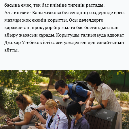
басына емес, тек бас киіміне тигенін растады.
Ал лингвист Карымсакова белсендінің сөздерінде ерсіз
мазмұн жоқ екенін қорытты. Осы дәлелдерге
қарамастан, прокурор бір жылға бас бостандығынан
айыру жазасын сұрады. Қорытушы талқылауда адвокат
Джохар Утебеков істі саяси уәжделген деп санайтынын
айтты.