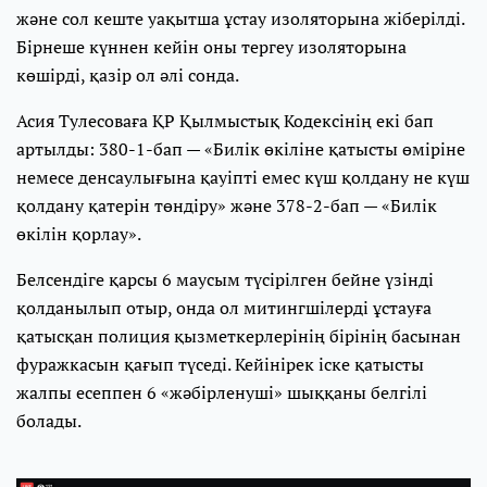
және сол кеште уақытша ұстау изоляторына жіберілді.
Бірнеше күннен кейін оны тергеу изоляторына
көшірді, қазір ол әлі сонда.
Асия Тулесоваға ҚР Қылмыстық Кодексінің екі бап
артылды: 380-1-бап — «Билік өкіліне қатысты өмiрiне
немесе денсаулығына қауiпті емес күш қолдану не күш
қолдану қатерін төндіру» және 378-2-бап — «Билік
өкілін қорлау».
Белсендіге қарсы 6 маусым түсірілген бейне үзінді
қолданылып отыр, онда ол митингшілерді ұстауға
қатысқан полиция қызметкерлерінің бірінің басынан
фуражкасын қағып түседі. Кейінірек іске қатысты
жалпы есеппен 6 «жәбірленуші» шыққаны белгілі
болады.