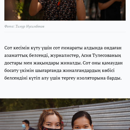
Фото: Тимур Нусимбеков
Сот кесімін күту үшін сот ғимараты алдында ондаған
азаматтық белсенді, журналистер, Асия Тулесованың
достары мен жақындары жиналды. Сот оны қамаудан
босату үкімін шығарғанда жиналғандардың көбісі
белсендіні күтіп алу үшін тергеу изоляторына барды.