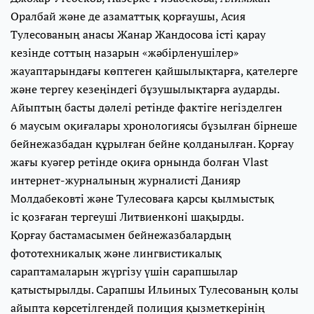
Оралбай және де азаматтық қорғаушы, Асия
Тулесованың анасы Жанар Жандосова істі қарау
кезінде соттың назарын «жәбірленушілер»
жауаптарындағы көптеген қайшылықтарға, қателерге
және тергеу кезеңіндегі бұзушылықтарға аударды.
Айыптың басты дәлелі ретінде фактіге негізделген
6 маусым оқиғалары хронологиясы бұзылған бірнеше
бейнежазбадан құрылған бейне қолданылған. Қорғау
жағы куәгер ретінде оқиға орнында болған Vlast
интернет-журналының журналисті Данияр
Молдабековті және Тулесоваға қарсы қылмыстық
іс қозғаған тергеуші Литвиенконі шақырды.
Қорғау бастамасымен бейнежазбалардың
фототехникалық және лингвистикалық
сараптамаларын жүргізу үшін сарапшылар
қатыстырылды. Сарапшы Ильиных Тулесованың қолы
айыпта көрсетілгендей полиция қызметкерінің