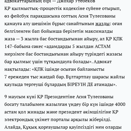
адвокаттарының бірі — Джохар Утебеков
ҚР қылмыстық-процестік кодексіне сүйене отырып,
өз фейсбук парақшасына соттың Асия Тулесованы
қамауға алу шешімін бұрыс санайтынын
жазды
: оған
белгіленген бап бойынша берілетін максималды
жаза — 3 жылға бас бостандығынан айыру, ал ҚР ҚПК
147-бабына сәкес «адамдарды 5 жылдан АСТАМ
мерзімге бас бостандығынан айыру түріндегі жазасы
бар қылмыс үшін тұтқындауға болады». Адвокат
нақтылады: «ҚПК ішінде осыған байланысты
7 ережеден тыс жағдай бар. Бұлтартпау шарасы жайлы
қаулыда тергеуші бұлардың БІРЕУІН ДЕ атамады».
9 маусым күні ҚР Президентіне Асия Тулесованы
босату талабымен жазылған үндеу бір күн ішінде 4000
астам қол жинады және президент әкімшілігіне ҚР
электрондық үкімет порталы арқылы жіберілді.
Алайда, Құқық қорғаушылар қауіпсіздігі мен оларды