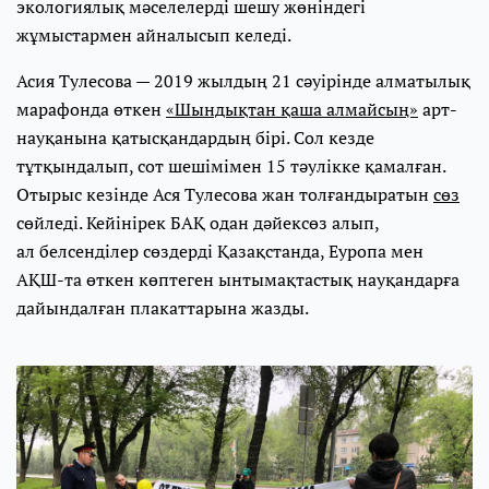
экологиялық мәселелерді шешу жөніндегі
жұмыстармен айналысып келеді.
Асия Тулесова — 2019 жылдың 21 сәуірінде алматылық
марафонда өткен
«Шындықтан қаша алмайсың»
арт-
науқанына қатысқандардың бірі. Сол кезде
тұтқындалып, сот шешімімен 15 тәулікке қамалған.
Отырыс кезінде Ася Тулесова жан толғандыратын
сөз
сөйледі. Кейінірек БАҚ одан дәйексөз алып,
ал белсенділер сөздерді Қазақстанда, Еуропа мен
АҚШ-та өткен көптеген ынтымақтастық науқандарға
дайындалған плакаттарына жазды.