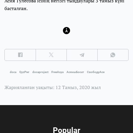
Асия Тулесова ісінің негізгі тыңдаулары 3 тамыз күні
басталған.
doca
QyzPwr
docaproject
FreeAsya
АсяныБосат
СвободуАсе
Жарияланған уақыты: 12 Тамыз, 2020 жыл
Popular