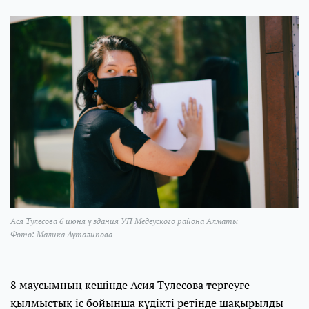
Ася Тулесова 6 июня у здания УП Медеуского района Алматы
Фото: Малика Ауталипова
8 маусымның кешінде Асия Тулесова тергеуге
қылмыстық іс бойынша күдікті ретінде шақырылды