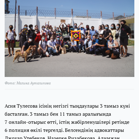
Фото: Малика Ауталипова
Асия Тулесова ісінің негізгі тыңдаулары 3 тамыз күні
басталған. 3 тамыз бен 11 тамыз аралығында
7 онлайн-отырыс өтті, істің жәбірленушілері ретінде
6 полиция өкілі тергелді. Белсендінің адвокаттары
Джохар Утебеков, Назерке Ризабекова, Алимжан