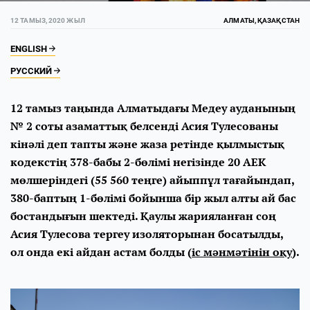
12 ТАМЫЗ, 2020 ЖЫЛ
АЛМАТЫ, ҚАЗАҚСТАН
ENGLISH
РУССКИЙ
12 тамыз таңында Алматыдағы Медеу ауданының
№ 2 соты азаматтық белсенді Асия Тулесованы
кінәлі деп тапты және жаза ретінде қылмыстық
кодекстің 378-бабы 2-бөлімі негізінде 20 АЕК
мөлшеріндегі (55 560 теңге) айыппұл тағайындап,
380-баптың 1-бөлімі бойынша бір жыл алты ай бас
бостандығын шектеді. Қаулы жарияланған соң
Асия Тулесова тергеу изоляторынан босатылды,
ол онда екі айдан астам болды (
іс мәнмәтінін оқу
).