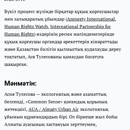
Бүкіл процесс жүзінде бірқатар құқық қорғаушылар
мен халықаралық ұйымдар (
Amnesty International
,
Human Rights Watch
,
International Partnership for
Human Rights
) өздерінің ресми мәлімдемелерінде
құқық қорғаушы органдар әрекеттерін кінәраттады
және Қазақстан билігін қылмыстық қудалауды дереу
тоқтатып, Ася Тулесованы қамаудан босатуға
шақырған.
Мәнмәтін:
Асия Тулесова — экологиялық және азаматтық
белсенді, «Common Sense» қоғамдық қорының
жетекшісі,
AUA / Almaty Urban Air
экологиялық
ұйымын құрағандардың бірі. Ол бірнеше жыл бойы
Алматы ауасының ластануын зерттеумен,