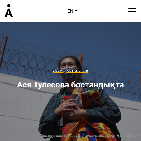
EN
DOCA
ҚАЗАҚСТАН
Ася Тулесова бостандықта
Фотосуреттер:
Малика Ауталипова
,
Тимур Нусимбеков