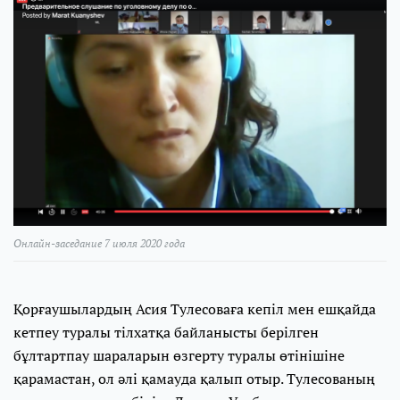
Онлайн-заседание 7 июля 2020 года
Қорғаушылардың Асия Тулесоваға кепіл мен ешқайда
кетпеу туралы тілхатқа байланысты берілген
бұлтартпау шараларын өзгерту туралы өтінішіне
қарамастан, ол әлі қамауда қалып отыр. Тулесованың