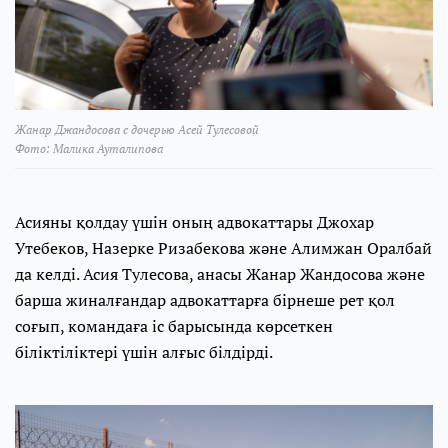
Жанар Джандосова с дочерью Асей Тулесовой
Фото: Малика Ауталипова
Асияны қолдау үшін оның адвокаттары Джохар
Утебеков, Назерке Ризабекова және Алимжан Оралбай
да келді. Асия Тулесова, анасы Жанар Жандосова және
барша жиналғандар адвокаттарға бірнеше рет қол
соғып, командаға іс барысында көрсеткен
біліктіліктері үшін алғыс білдірді.