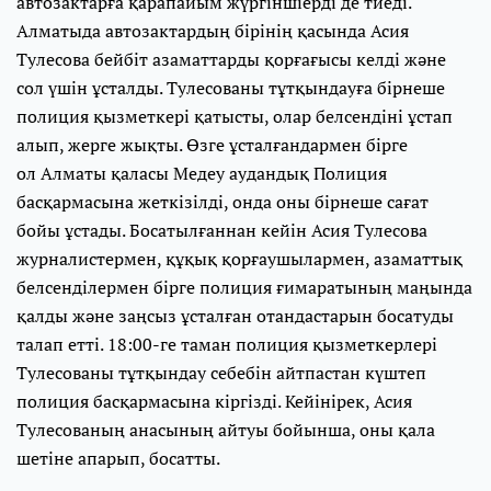
автозактарға қарапайым жүргіншіерді де тиеді.
Алматыда автозактардың бірінің қасында Асия
Тулесова бейбіт азаматтарды қорғағысы келді және
сол үшін ұсталды. Тулесованы тұтқындауға бірнеше
полиция қызметкері қатысты, олар белсендіні ұстап
алып, жерге жықты. Өзге ұсталғандармен бірге
ол Алматы қаласы Медеу аудандық Полиция
басқармасына жеткізілді, онда оны бірнеше сағат
бойы ұстады. Босатылғаннан кейін Асия Тулесова
журналистермен, құқық қорғаушылармен, азаматтық
белсенділермен бірге полиция ғимаратының маңында
қалды және заңсыз ұсталған отандастарын босатуды
талап етті. 18:00-ге таман полиция қызметкерлері
Тулесованы тұтқындау себебін айтпастан күштеп
полиция басқармасына кіргізді. Кейінірек, Асия
Тулесованың анасының айтуы бойынша, оны қала
шетіне апарып, босатты.