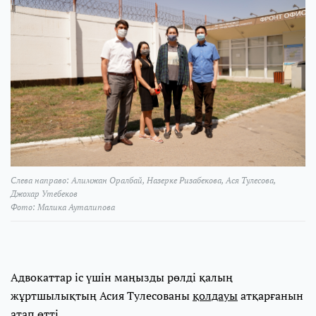
Слева направо: Алимжан Оралбай, Назерке Ризабекова, Ася Тулесова,
Джохар Утебеков
Фото: Малика Ауталипова
Адвокаттар іс үшін маңызды рөлді қалың
жұртшылықтың Асия Тулесованы
қолдауы
атқарғанын
атап өтті.