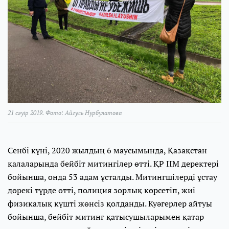
21 сәуір 2019. Фото: Айгуль Нурбулатова
Сенбі күні, 2020 жылдың 6 маусымында, Қазақстан
қалаларында бейбіт митингілер өтті. ҚР ІІМ деректері
бойынша, онда 53 адам ұсталды. Митингшілерді ұстау
дөрекі түрде өтті, полиция зорлық көрсетіп, жиі
физикалық күшті жөнсіз қолданды. Куәгерлер айтуы
бойынша, бейбіт митинг қатысушыларымен қатар