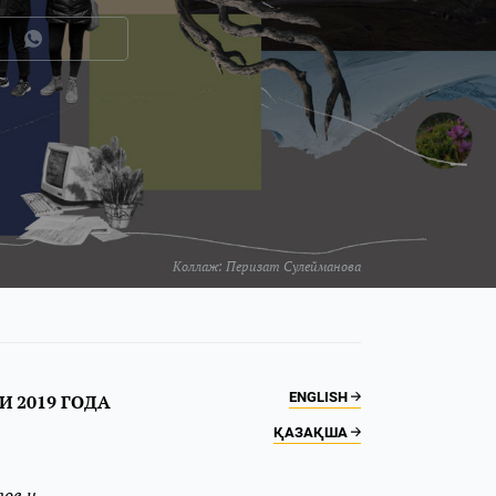
Коллаж:
Перизат Сулейманова
ENGLISH
И 2019 ГОДА
ҚАЗАҚША
тов и