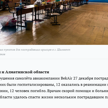
ых пунктов для пострадавших арысцев в г. Шымкент
еков
 и Алматинской области
рушения самолёта авиакомпании BekAir 27 декабря постра
 них были госпитализированы, 12 оказались в реанимации 
янии, 12 человек погибло. Врачам скорой помощи и больн
бласти удалось спасти жизни нескольким пострадавшим п