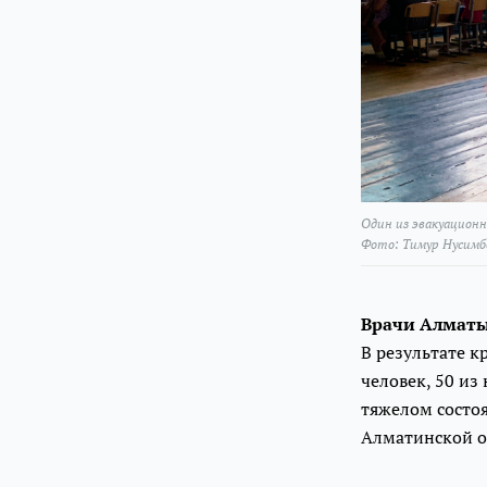
Один из эвакуационн
Фото: Тимур Нусимб
Врачи Алматы
В результате к
человек, 50 из
тяжелом состо
Алматинской о