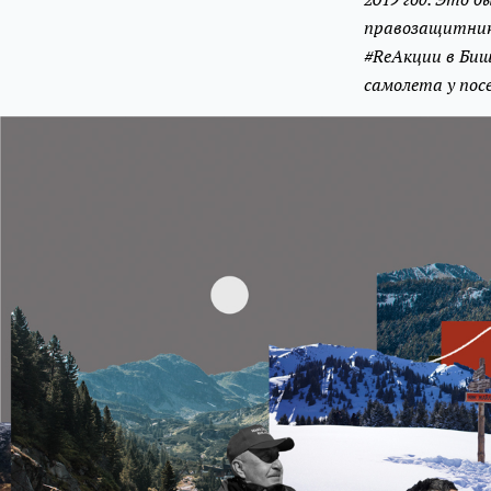
правозащитнико
#ReАкции в Бишк
самолета у посе