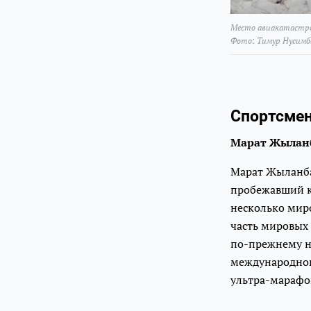
Место авиакатастро
Фото: Тимур Нусимб
Спортсмен
Марат Жылан
Марат Жыланбае
пробежавший к
несколько миро
часть мировых 
по-прежнему н
международног
ультра-марафо