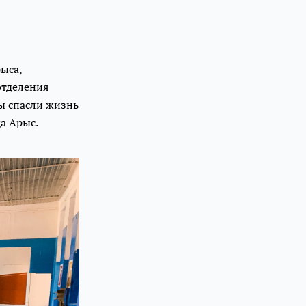
ыса,
отделения
ры спасли жизнь
да Арыс.