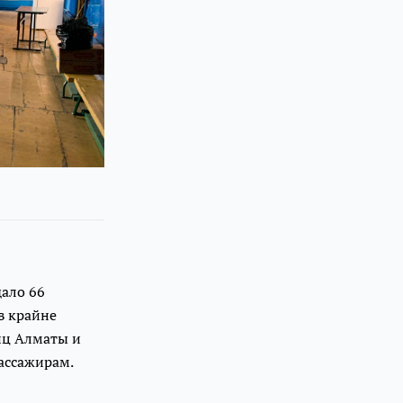
дало 66
в крайне
иц Алматы и
ассажирам.