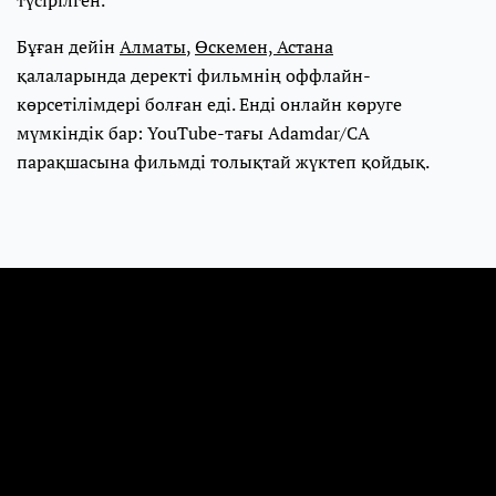
түсірілген.
Бұған дейін
Алматы
,
Өскемен, Астана
қалаларында деректі фильмнің оффлайн-
көрсетілімдері болған еді. Енді онлайн көруге
мүмкіндік бар: YouTube-тағы Adamdar/CA
парақшасына фильмді толықтай жүктеп қойдық.