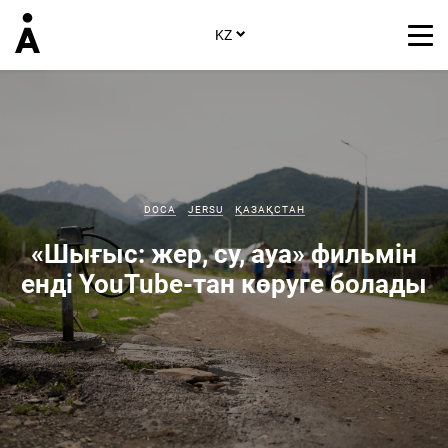
KZ
DOCA
JERSU
ҚАЗАҚСТАН
«Шығыс: жер, су, ауа» фильмін
енді YouTube-тан көруге болады